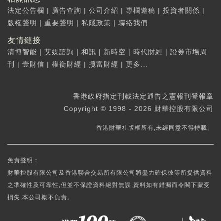
法定公告欄
|
廣告查詢
|
公司介紹
|
專欄邀稿
|
投資者關係
|
版權聲明
|
重要聲明
|
私隱政策
|
聯絡我們
友情鏈接
清博智能
|
艾媒諮詢
|
和訊
|
新時空
|
時代財經
|
證券市場周
刊
|
壹財信
|
權衡財經
|
攬富財經
|
更多...
香港政府指定刊載法定通告之憲報刊登報章
Copyright © 1998 - 2026 財華控股有限公司
香港財華社版權所有,未經同意不得轉載。
免責聲明：
財華控股有限公司及香港聯合交易所有限公司將盡力確保彼等所提供資料
之準確性及可靠性,但並不保證資料絕對無誤,資料如有錯漏而令閣下蒙受
損失,本公司概不負責。