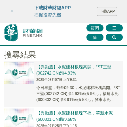
財華智庫網
FINTV
FINMETA
財華證券
媒體矩陣
下載財華財經APP
×
下載APP
智庫沙龍
聯絡我們
把握投資先機
訂閱
简
搜尋結果
【異動股】水泥建材板塊高開，*ST三聖
(002742.CN)漲4.93%
2025年08月07日 上午9:31
今日早盤，截至09:30，水泥建材板塊高開。*ST
三聖(002742.CN)漲4.93%報5.96元，福建水泥
(600802.CN)漲3.91%報5.58元，冀東水泥
(00040...
【異動股】水泥建材板塊下挫，華新水泥
(600801.CN)跌9.68%
2025年07月25日 下午1:15