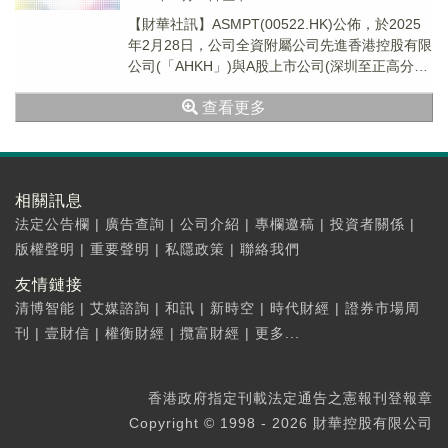
【財華社訊】ASMPT(00522.HK)公佈，於2025
年2月28日，公司全資附屬公司先進香港控股有限
公司(「AHKH」)與A股上市公司(深圳至正高分子
材料股份有限公司(603...
查看更多
相關訊息
法定公告欄
|
廣告查詢
|
公司介紹
|
專欄邀稿
|
投資者關係
|
版權聲明
|
重要聲明
|
私隱政策
|
聯絡我們
友情鏈接
清博智能
|
艾媒諮詢
|
和訊
|
新時空
|
時代財經
|
證券市場周
刊
|
壹財信
|
權衡財經
|
攬富財經
|
更多...
香港政府指定刊載法定通告之憲報刊登報章
Copyright © 1998 - 2026 財華控股有限公司