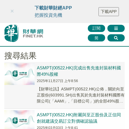
財華智庫網
FINTV
FINMETA
財華證券
媒體矩陣
下載財華財經APP
×
下載APP
智庫沙龍
聯絡我們
把握投資先機
訂閱
简
搜尋結果
ASMPT(00522.HK)完成出售先進封裝材料國
際49%股權
2025年11月27日 上午8:56
【財華社訊】ASMPT(00522.HK)公佈，關於向至
正股份(603991.SH)出售其於先進封裝材料國際有
限公司(「AAMI」,「目標公司」)的全部49%股
權，對價包括現金及...
ASMPT(00522.HK)附屬與至正股份及正信同
創就建議交易訂立對價確認協議
2025年03月03日 上午8:41