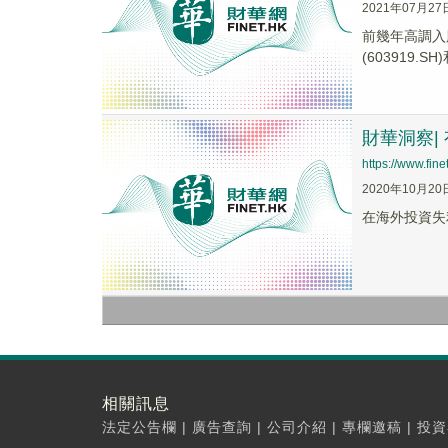
2021年07月27
前幾年高調入股
(603919.SH
財華洞察|
https://www.fi
2020年10月20
在海外投資失
相關訊息
法定公告欄
|
廣告查詢
|
公司介紹
|
專欄邀稿
|
投資