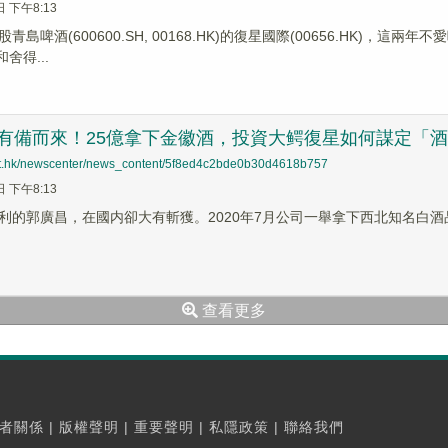
日 下午8:13
青島啤酒(600600.SH, 00168.HK)的復星國際(00656.HK)
)和舍得...
 有備而來！25億拿下金徽酒，投資大鳄復星如何謀定「
net.hk/newscenter/news_content/5f8ed4c2bde0b30d4618b757
日 下午8:13
利的郭廣昌，在國内卻大有斬獲。2020年7月公司一舉拿下西北知名白酒品
查看更多
者關係
|
版權聲明
|
重要聲明
|
私隱政策
|
聯絡我們