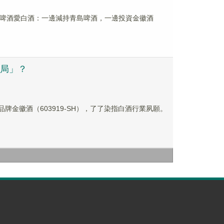
，這兩年不愛啤酒愛白酒：一邊減持青島啤酒，一邊投資金徽酒
酒局」？
牌金徽酒（603919-SH），了了染指白酒行業夙願。