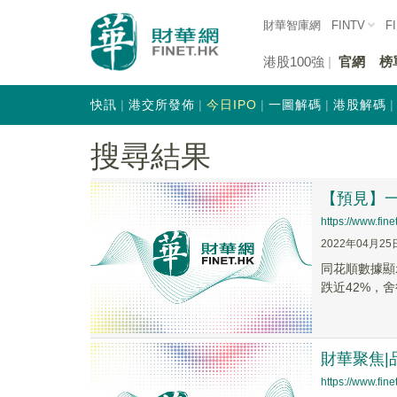
財華智庫網
FINTV
F
港股100強
官網
榜
快訊
港交所發佈
今日IPO
一圖解碼
港股解碼
搜尋結果
【預見】
https://www.fi
2022年04月25
同花順數據顯
跌近42%，舍
財華聚焦
https://www.fi