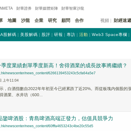
INMETA
財華證券
財華
媒體矩陣
財華
智庫沙龍
單
地圖
沙龍
企業
研究
顧問
合作
視頻
財經速
A股解碼
美股解碼
股評
研報
專訪
活動
Web3 Space專欄
一季度業績創單季度新高！舍得酒業的成長故事將繼續？
net.hk/newscenter/news_content/6266139453243c5cfa64a5e7
日 上午11:04
示，白酒指數自2022年年初至今已經累跌了近20%。而從板塊内個股的漲跌幅
得酒業、水井坊（600...
|品鑒啤酒股：青島啤酒高端正發力，估值具競爭力
net.hk/newscenter/news_content/60fffa4653243c4be20c55d5