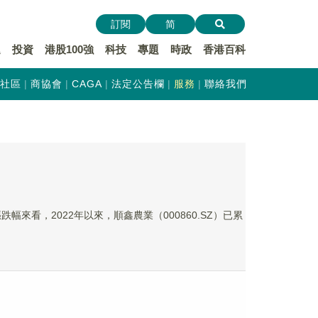
訂閱
简
遞
投資
港股100強
科技
專題
時政
香港百科
社區
商協會
CAGA
法定公告欄
服務
聯絡我們
來看，2022年以來，順鑫農業（000860.SZ）已累