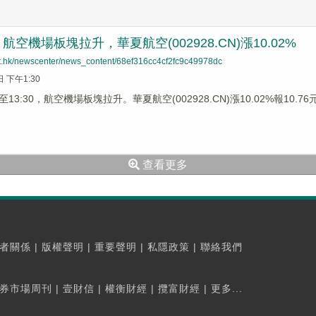
空機場板塊拉升，華夏航空(002928.CN)漲10.02%
net.hk/newscenter/news_content/68ef316cc4cf2fc9c49978dc
日 下午1:30
3:30，航空機場板塊拉升。華夏航空(002928.CN)漲10.02%報10.76元
查看更多
者關係
|
版權聲明
|
重要聲明
|
私隱政策
|
聯絡我們
券市場周刊
|
壹財信
|
權衡財經
|
攬富財經
|
更多...