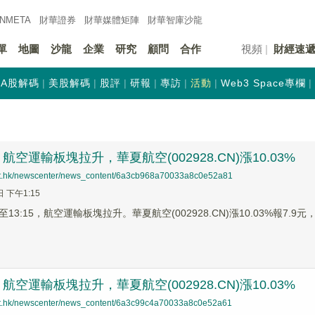
INMETA
財華證券
財華
媒體矩陣
財華
智庫沙龍
單
地圖
沙龍
企業
研究
顧問
合作
視頻
財經速
A股解碼
美股解碼
股評
研報
專訪
活動
Web3 Space專欄
空運輸板塊拉升，華夏航空(002928.CN)漲10.03%
net.hk/newscenter/news_content/6a3cb968a70033a8c0e52a81
日 下午1:15
3:15，航空運輸板塊拉升。華夏航空(002928.CN)漲10.03%報7.9元，中
空運輸板塊拉升，華夏航空(002928.CN)漲10.03%
net.hk/newscenter/news_content/6a3c99c4a70033a8c0e52a61