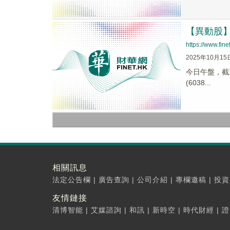
【異動股】航
https://www.fi
2025年10月15
今日午盤，截至1
(6038...
相關訊息
法定公告欄
|
廣告查詢
|
公司介紹
|
專欄邀稿
|
投資
友情鏈接
清博智能
|
艾媒諮詢
|
和訊
|
新時空
|
時代財經
|
證