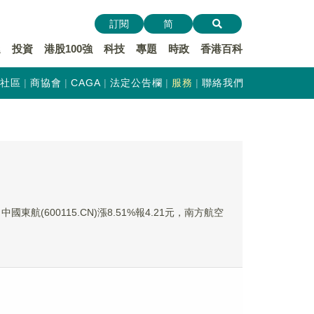
訂閱
简
遞
投資
港股100強
科技
專題
時政
香港百科
社區
商協會
CAGA
法定公告欄
服務
聯絡我們
國東航(600115.CN)漲8.51%報4.21元，南方航空