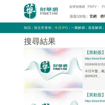
財華智庫網
FINTV
F
港股100強
官網
榜
快訊
港交所發佈
今日IPO
一圖解碼
港股解碼
搜尋結果
【異動股】航
https://www.fi
2026年06月25
今日午盤，截至1
(600029...
【異動股】航
https://www.fi