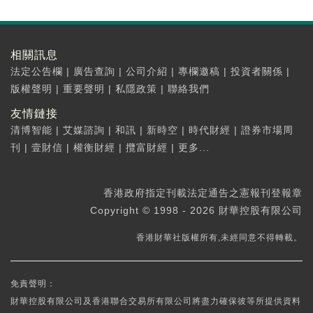
相關訊息
法定公告欄
|
廣告查詢
|
公司介紹
|
專欄邀稿
|
投資者關係
|
版權聲明
|
重要聲明
|
私隱政策
|
聯絡我們
友情鏈接
清博智能
|
艾媒諮詢
|
和訊
|
新時空
|
時代財經
|
證券市場周
刊
|
壹財信
|
權衡財經
|
攬富財經
|
更多...
香港政府指定刊載法定通告之憲報刊登報章
Copyright © 1998 - 2026 財華控股有限公司
香港財華社版權所有,未經同意不得轉載。
免責聲明：
財華控股有限公司及香港聯合交易所有限公司將盡力確保彼等所提供資料