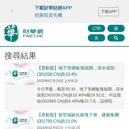
財華智庫網
FINTV
FINMETA
財華證券
媒體矩陣
下載財華財經APP
×
下載APP
智庫沙龍
聯絡我們
把握投資先機
訂閱
简
搜尋結果
【異動股】地下管網板塊低開，深水規院
(301038.CN)跌10.4%
2025年07月25日 上午9:31
今日早盤，截至09:30，地下管網板塊低開。深水
規院(301038.CN)跌10.40%報29.91元，中設股
份(002883.CN)跌6.49%報15.7元，設研院
(30073...
【異動股】新型城鎮化板塊下挫，建藝集團
(002789.CN)跌10.0%
2024年02月01日 上午10:15