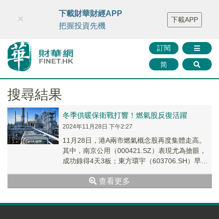
財華智庫網
FINTV
FINMETA
財華證券
媒體矩陣
下載財華財經APP
×
下載APP
智庫沙龍
聯絡我們
把握投資先機
訂閱
简
搜尋結果
冬季供暖保衛戰打響！燃氣股反復活躍
2024年11月28日 下午2:27
11月28日，港A兩市燃氣概念股再度集體走高。
其中，南京公用（000421.SZ）表現尤為搶眼，
成功錄得4天3板；東方環宇（603706.SH）早盤
一度封板，截至發稿，其漲幅仍維持在8.09%的
查看更多
高位。