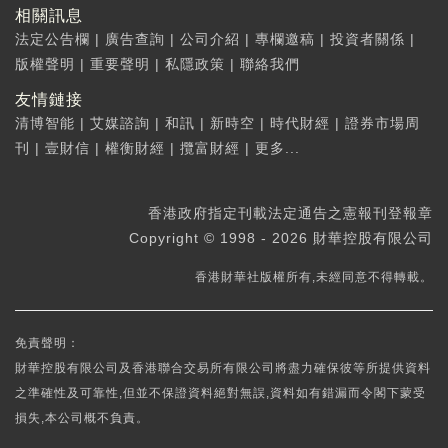
相關訊息
法定公告欄
|
廣告查詢
|
公司介紹
|
專欄邀稿
|
投資者關係
|
版權聲明
|
重要聲明
|
私隱政策
|
聯絡我們
友情鏈接
清博智能
|
艾媒諮詢
|
和訊
|
新時空
|
時代財經
|
證券市場周
刊
|
壹財信
|
權衡財經
|
攬富財經
|
更多...
香港政府指定刊載法定通告之憲報刊登報章
Copyright © 1998 - 2026 財華控股有限公司
香港財華社版權所有,未經同意不得轉載。
免責聲明：
財華控股有限公司及香港聯合交易所有限公司將盡力確保彼等所提供資料
之準確性及可靠性,但並不保證資料絕對無誤,資料如有錯漏而令閣下蒙受
損失,本公司概不負責。