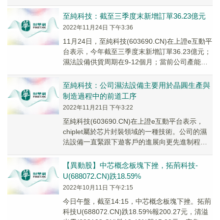
(68...
至純科技：截至三季度末新增訂單36.23億元
2022年11月24日 下午3:36
11月24日，至純科技(603690.CN)在上證e互動平
台表示，今年截至三季度末新增訂單36.23億元；
濕法設備供貨周期在9-12個月；當前公司產能已
滿。
至純科技：公司濕法設備主要用於晶圓生產與
制造過程中的前道工序
2022年11月21日 下午3:22
至純科技(603690.CN)在上證e互動平台表示，
chiplet屬於芯片封裝領域的一種技術。公司的濕
法設備一直緊跟下遊客戶的進展向更先進制程邁
進，幫助下遊客戶最終實現先進制程晶...
【異動股】中芯概念板塊下挫，拓荊科技-
U(688072.CN)跌18.59%
2022年10月11日 下午2:15
今日午盤，截至14:15，中芯概念板塊下挫。拓荊
科技U(688072.CN)跌18.59%報200.27元，清溢