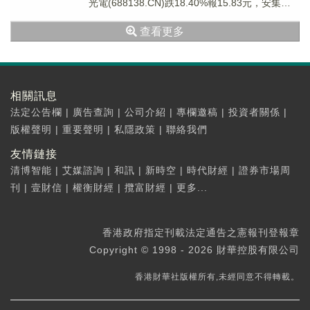
光電(688138.CN)跌18.40%報15.83元，安集科
技(...
查看更多
相關訊息
法定公告欄
|
廣告查詢
|
公司介紹
|
專欄邀稿
|
投資者關係
|
版權聲明
|
重要聲明
|
私隱政策
|
聯絡我們
友情鏈接
清博智能
|
艾媒諮詢
|
和訊
|
新時空
|
時代財經
|
證券市場周
刊
|
壹財信
|
權衡財經
|
攬富財經
|
更多...
香港政府指定刊載法定通告之憲報刊登報章
Copyright © 1998 - 2026 財華控股有限公司
香港財華社版權所有,未經同意不得轉載。