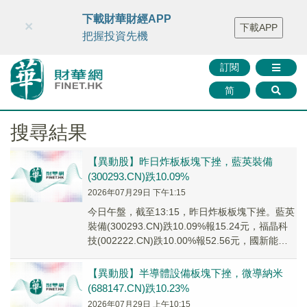
財華智庫網
FINTV
FINMETA
財華證券
媒體矩陣
下載財華財經APP
×
下載APP
智庫沙龍
聯絡我們
把握投資先機
訂閱
简
搜尋結果
【異動股】昨日炸板板塊下挫，藍英裝備
(300293.CN)跌10.09%
2026年07月29日 下午1:15
今日午盤，截至13:15，昨日炸板板塊下挫。藍英
裝備(300293.CN)跌10.09%報15.24元，福晶科
技(002222.CN)跌10.00%報52.56元，國新能源
(60...
【異動股】半導體設備板塊下挫，微導納米
(688147.CN)跌10.23%
2026年07月29日 上午10:15