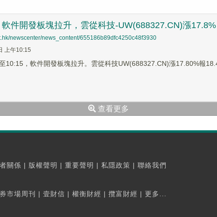
件開發板塊拉升，雲從科技-UW(688327.CN)漲17.8%
net.hk/newscenter/news_content/655186b89dfc4250c48f3930
日 上午10:15
0:15，軟件開發板塊拉升。雲從科技UW(688327.CN)漲17.80%報18.4元
查看更多
者關係
|
版權聲明
|
重要聲明
|
私隱政策
|
聯絡我們
券市場周刊
|
壹財信
|
權衡財經
|
攬富財經
|
更多...