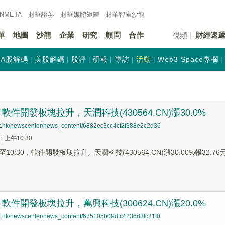
INMETA
財華證券
財華
媒體矩陣
財華
智庫沙龍
單
地圖
沙龍
企業
研究
顧問
合作
視頻
財經速
A股解碼
美股解碼
股評
研報
專訪
活動
Web3 Space專欄
件開發板塊拉升，天潤科技(430564.CN)漲30.0%
net.hk/newscenter/news_content/6882ec3cc4cf2f388e2c2d36
日 上午10:30
0:30，軟件開發板塊拉升。天潤科技(430564.CN)漲30.00%報32.76元，
件開發板塊拉升，萬興科技(300624.CN)漲20.0%
net.hk/newscenter/news_content/675105b09dfc4236d3fc21f0