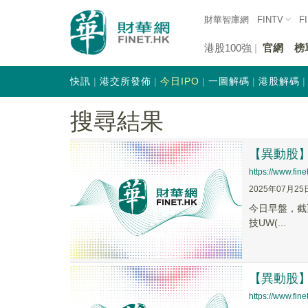
財華智庫網
FINTV
F
港股100強
官網
榜
快訊
港交所發佈
今日IPO
一圖解碼
港股解碼
搜尋結果
【異動股】軟
https://www.fi
2025年07月25
今日早盤，截至1
技UW(...
【異動股】軟
https://www.fi