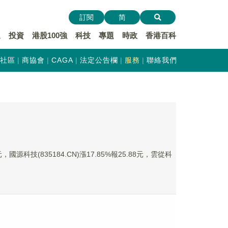
訂閱
简
遞
投資
港股100強
科技
專題
時政
香港百科
社區
商協會
CAGA
法定公告欄
服務
聯絡我們
國源科技(835184.CN)漲17.85%報25.88元，雲從科