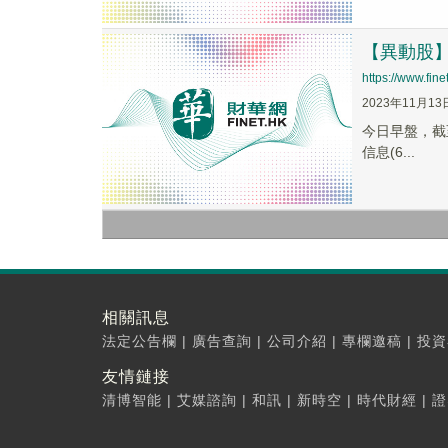
【異動股】軟
https://www.fi
2023年11月13
今日早盤，截至1
信息(6...
相關訊息
法定公告欄
|
廣告查詢
|
公司介紹
|
專欄邀稿
|
投資
友情鏈接
清博智能
|
艾媒諮詢
|
和訊
|
新時空
|
時代財經
|
證