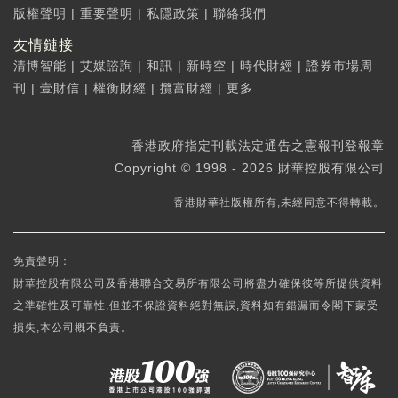
版權聲明
|
重要聲明
|
私隱政策
|
聯絡我們
友情鏈接
清博智能
|
艾媒諮詢
|
和訊
|
新時空
|
時代財經
|
證券市場周
刊
|
壹財信
|
權衡財經
|
攬富財經
|
更多...
香港政府指定刊載法定通告之憲報刊登報章
Copyright © 1998 - 2026 財華控股有限公司
香港財華社版權所有,未經同意不得轉載。
免責聲明：
財華控股有限公司及香港聯合交易所有限公司將盡力確保彼等所提供資料
之準確性及可靠性,但並不保證資料絕對無誤,資料如有錯漏而令閣下蒙受
損失,本公司概不負責。