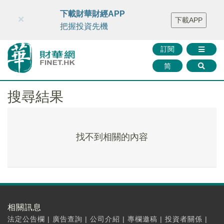
財華智庫網
FINTV
FINMETA
財華證券
媒體矩陣
下載財華財經APP
×
下載APP
智庫沙龍
聯絡我們
把握投資先機
訂閱
简
搜尋結果
找不到相關的內容
相關訊息
法定公告欄
|
廣告查詢
|
公司介紹
|
專欄邀稿
|
投資者關係
|