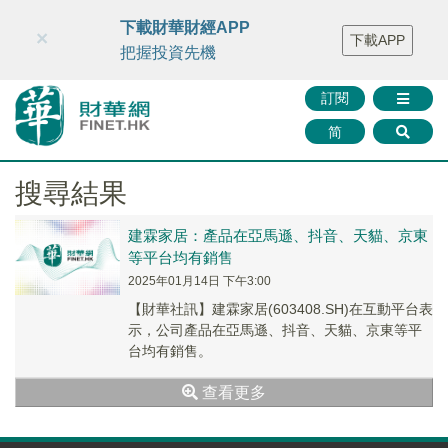
財華智庫網
FINTV
FINMETA
財華證券
媒體矩陣
下載財華財經APP
×
下載APP
智庫沙龍
聯絡我們
把握投資先機
訂閱
简
搜尋結果
建霖家居：產品在亞馬遜、抖音、天貓、京東
等平台均有銷售
2025年01月14日 下午3:00
【財華社訊】建霖家居(603408.SH)在互動平台表
示，公司產品在亞馬遜、抖音、天貓、京東等平
台均有銷售。
查看更多