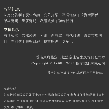
相關訊息
法定公告欄
|
廣告查詢
|
公司介紹
|
專欄邀稿
|
投資者關係
|
版權聲明
|
重要聲明
|
私隱政策
|
聯絡我們
友情鏈接
清博智能
|
艾媒諮詢
|
和訊
|
新時空
|
時代財經
|
證券市場周
刊
|
壹財信
|
權衡財經
|
攬富財經
|
更多...
香港政府指定刊載法定通告之憲報刊登報章
Copyright © 1998 - 2026 財華控股有限公司
香港財華社版權所有,未經同意不得轉載。
免責聲明：
財華控股有限公司及香港聯合交易所有限公司將盡力確保彼等所提供資料
之準確性及可靠性,但並不保證資料絕對無誤,資料如有錯漏而令閣下蒙受
損失,本公司概不負責。