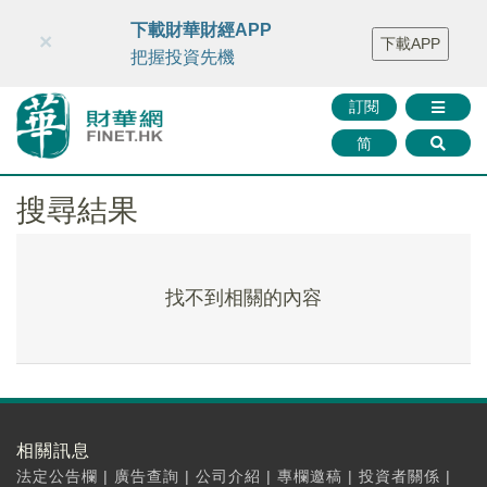
財華智庫網
FINTV
FINMETA
財華證券
媒體矩陣
下載財華財經APP
×
下載APP
智庫沙龍
聯絡我們
把握投資先機
訂閱
简
搜尋結果
找不到相關的內容
相關訊息
法定公告欄
|
廣告查詢
|
公司介紹
|
專欄邀稿
|
投資者關係
|