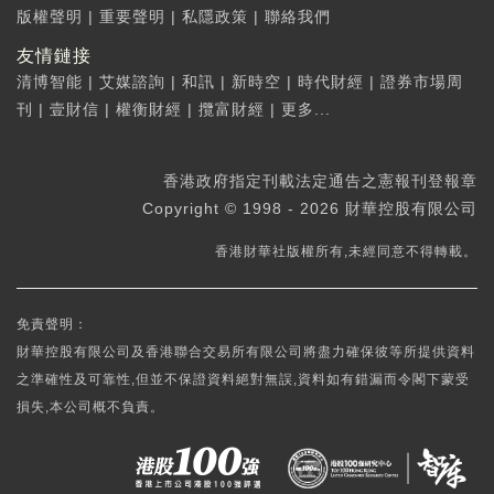
版權聲明
|
重要聲明
|
私隱政策
|
聯絡我們
友情鏈接
清博智能
|
艾媒諮詢
|
和訊
|
新時空
|
時代財經
|
證券市場周
刊
|
壹財信
|
權衡財經
|
攬富財經
|
更多...
香港政府指定刊載法定通告之憲報刊登報章
Copyright © 1998 - 2026 財華控股有限公司
香港財華社版權所有,未經同意不得轉載。
免責聲明：
財華控股有限公司及香港聯合交易所有限公司將盡力確保彼等所提供資料
之準確性及可靠性,但並不保證資料絕對無誤,資料如有錯漏而令閣下蒙受
損失,本公司概不負責。