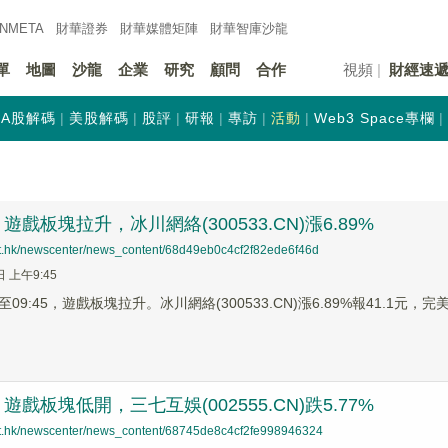
INMETA
財華證券
財華
媒體矩陣
財華
智庫沙龍
單
地圖
沙龍
企業
研究
顧問
合作
視頻
財經速
A股解碼
美股解碼
股評
研報
專訪
活動
Web3 Space專欄
戲板塊拉升，冰川網絡(300533.CN)漲6.89%
net.hk/newscenter/news_content/68d49eb0c4cf2f82ede6f46d
日 上午9:45
9:45，遊戲板塊拉升。冰川網絡(300533.CN)漲6.89%報41.1元，完美世
戲板塊低開，三七互娛(002555.CN)跌5.77%
net.hk/newscenter/news_content/68745de8c4cf2fe998946324