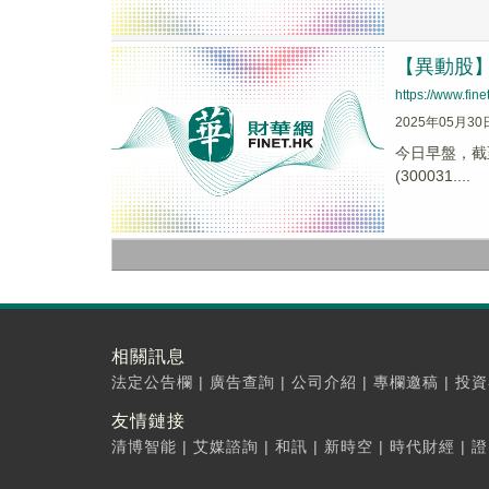
【異動股】遊
https://www.fi
2025年05月30
今日早盤，截至0
(300031....
相關訊息
法定公告欄
|
廣告查詢
|
公司介紹
|
專欄邀稿
|
投資
友情鏈接
清博智能
|
艾媒諮詢
|
和訊
|
新時空
|
時代財經
|
證