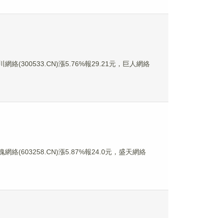
絡(300533.CN)漲5.76%報29.21元，巨人網絡
網絡(603258.CN)漲5.87%報24.0元，盛天網絡