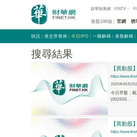
財華智庫網
FINTV
F
港股100強
官網
榜
快訊
港交所發佈
今日IPO
一圖解碼
港股解碼
搜尋結果
【異動股】遊
https://www.fi
2025年09月25
今日早盤，截至0
(002555....
【異動股】遊
https://www.fi