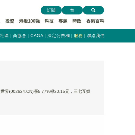
訂閱
简
遞
投資
港股100強
科技
專題
時政
香港百科
社區
商協會
CAGA
法定公告欄
服務
聯絡我們
界(002624.CN)漲5.77%報20.15元，三七互娛