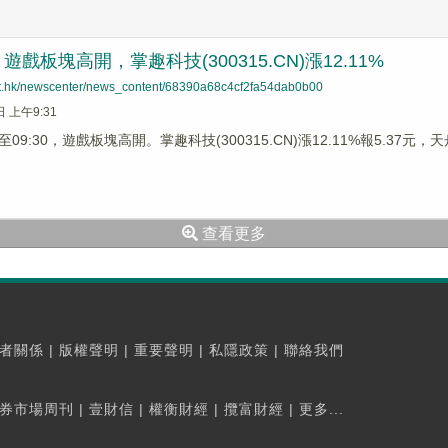
戲板塊高開，掌趣科技(300315.CN)漲12.11%
net.hk/newscenter/news_content/68390a68c4cf2fa54dab0b00
日 上午9:31
9:30，遊戲板塊高開。掌趣科技(300315.CN)漲12.11%報5.37元，天舟
查看更多
者關係
|
版權聲明
|
重要聲明
|
私隱政策
|
聯絡我們
券市場周刊
|
壹財信
|
權衡財經
|
攬富財經
|
更多...