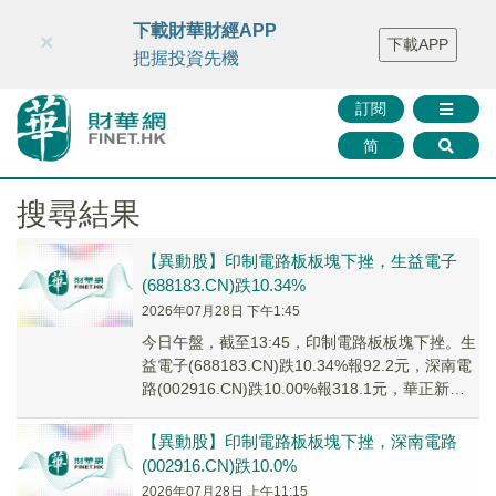
財華智庫網
FINTV
FINMETA
財華證券
媒體矩陣
下載財華財經APP
×
下載APP
智庫沙龍
聯絡我們
把握投資先機
訂閱
简
搜尋結果
【異動股】印制電路板板塊下挫，生益電子
(688183.CN)跌10.34%
2026年07月28日 下午1:45
今日午盤，截至13:45，印制電路板板塊下挫。生
益電子(688183.CN)跌10.34%報92.2元，深南電
路(002916.CN)跌10.00%報318.1元，華正新材
(60...
【異動股】印制電路板板塊下挫，深南電路
(002916.CN)跌10.0%
2026年07月28日 上午11:15