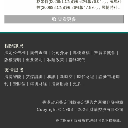
格米特(002851.CN)跌6.62%報76.04元，萬馬科
技(300698.CN)跌6.26%報47.89元，羅博特科
(300...
查看更多
相關訊息
法定公告欄
|
廣告查詢
|
公司介紹
|
專欄邀稿
|
投資者關係
|
版權聲明
|
重要聲明
|
私隱政策
|
聯絡我們
友情鏈接
清博智能
|
艾媒諮詢
|
和訊
|
新時空
|
時代財經
|
證券市場周
刊
|
壹財信
|
權衡財經
|
攬富財經
|
更多...
香港政府指定刊載法定通告之憲報刊登報章
Copyright © 1998 - 2026 財華控股有限公司
香港財華社版權所有,未經同意不得轉載。