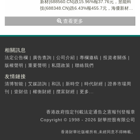
新材(688560.CN)跌15.96%報37.76元，昱能科
技(688348.CN)跌6.43%報455.7元，海優新材
(688...
查看更多
相關訊息
法定公告欄
|
廣告查詢
|
公司介紹
|
專欄邀稿
|
投資者關係
|
版權聲明
|
重要聲明
|
私隱政策
|
聯絡我們
友情鏈接
清博智能
|
艾媒諮詢
|
和訊
|
新時空
|
時代財經
|
證券市場周
刊
|
壹財信
|
權衡財經
|
攬富財經
|
更多...
香港政府指定刊載法定通告之憲報刊登報章
Copyright © 1998 - 2026 財華控股有限公司
香港財華社版權所有,未經同意不得轉載。