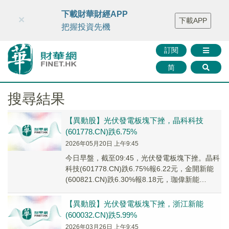
財華智庫網
FINTV
FINMETA
財華證券
媒體矩陣
下載財華財經APP
×
下載APP
智庫沙龍
聯絡我們
把握投資先機
訂閱
简
搜尋結果
【異動股】光伏發電板塊下挫，晶科科技
(601778.CN)跌6.75%
2026年05月20日 上午9:45
今日早盤，截至09:45，光伏發電板塊下挫。晶科
科技(601778.CN)跌6.75%報6.22元，金開新能
(600821.CN)跌6.30%報8.18元，珈偉新能
(300317...
【異動股】光伏發電板塊下挫，浙江新能
(600032.CN)跌5.99%
2026年03月26日 上午9:45