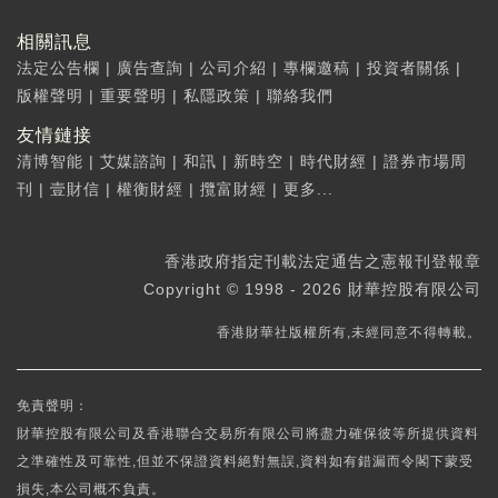
相關訊息
法定公告欄
|
廣告查詢
|
公司介紹
|
專欄邀稿
|
投資者關係
|
版權聲明
|
重要聲明
|
私隱政策
|
聯絡我們
友情鏈接
清博智能
|
艾媒諮詢
|
和訊
|
新時空
|
時代財經
|
證券市場周
刊
|
壹財信
|
權衡財經
|
攬富財經
|
更多...
香港政府指定刊載法定通告之憲報刊登報章
Copyright © 1998 - 2026 財華控股有限公司
香港財華社版權所有,未經同意不得轉載。
免責聲明：
財華控股有限公司及香港聯合交易所有限公司將盡力確保彼等所提供資料
之準確性及可靠性,但並不保證資料絕對無誤,資料如有錯漏而令閣下蒙受
損失,本公司概不負責。