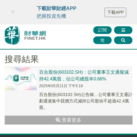
財華智庫網
FINTV
FINMETA
財華證券
媒體矩陣
下載財華財經APP
×
下載APP
智庫沙龍
聯絡我們
把握投資先機
訂閱
简
搜尋結果
百合股份(603102.SH)：公司董事王文通擬減
持42.4萬股，佔公司總股本0.66%
2025年05月21日 下午5:18
百合股份(603102.SH)公告稱，公司董事王文通計
劃通過集中競價方式減持公司股份不超過42.4萬
股。
查看更多