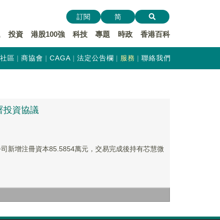
訂閱
简
遞
投資
港股100強
科技
專題
時政
香港百科
社區
商協會
CAGA
法定公告欄
服務
聯絡我們
簽署投資協議
新增注冊資本85.5854萬元，交易完成後持有芯慧微