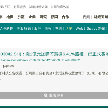
INMETA
財華證券
財華
媒體矩陣
財華
智庫沙龍
單
地圖
沙龍
企業
研究
顧問
合作
視頻
財經速
A股解碼
美股解碼
股評
研報
專訪
活動
Web3 Space專欄
603042.SH)：擬1億元認購芯慧微6.41%股權，已正式
net.hk/newscenter/news_content/69eb421965c95112e0089a62
日 下午6:09
華脈科技公告披露，公司擬以自有資金1億元認購芯慧微電子（山東）有限公司
權。
查看更多