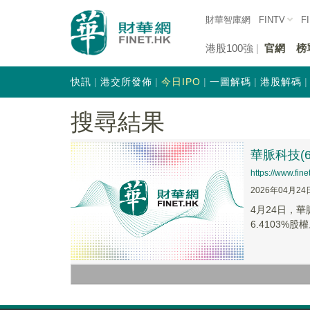
財華智庫網
FINTV
F
港股100強
官網
榜
快訊
港交所發佈
今日IPO
一圖解碼
港股解碼
搜尋結果
華脈科技(
https://www.fi
2026年04月24
4月24日，
6.4103%股