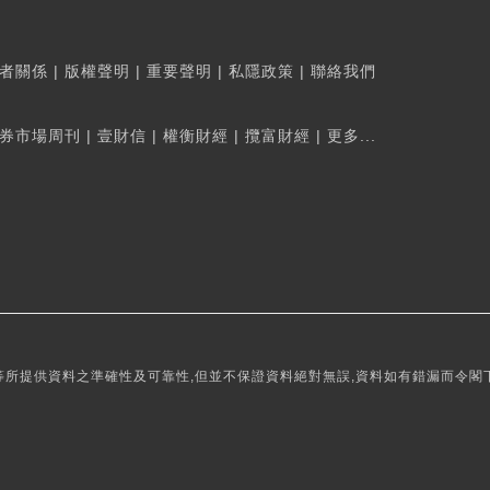
者關係
|
版權聲明
|
重要聲明
|
私隱政策
|
聯絡我們
券市場周刊
|
壹財信
|
權衡財經
|
攬富財經
|
更多...
所提供資料之準確性及可靠性,但並不保證資料絕對無誤,資料如有錯漏而令閣