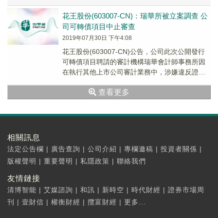
(60530...
花王股份(603007-CN)：瑞華所被立案調查 公
司可轉債項目中止審查
2019年07月30日 下午4:08
花王股份(603007-CN)公告，公司此次公開發行
可轉債項目聘請的審計機構瑞華會計師事務所因
在執行其他上市公司審計業務中，涉嫌違反證券
相關法律法規被證監會立案調查，目前尚未最
查看更多
終...
相關訊息
法定公告欄
|
廣告查詢
|
公司介紹
|
專欄邀稿
|
投資者關係
|
版權聲明
|
重要聲明
|
私隱政策
|
聯絡我們
友情鏈接
清博智能
|
艾媒諮詢
|
和訊
|
新時空
|
時代財經
|
證券市場周
刊
|
壹財信
|
權衡財經
|
攬富財經
|
更多...