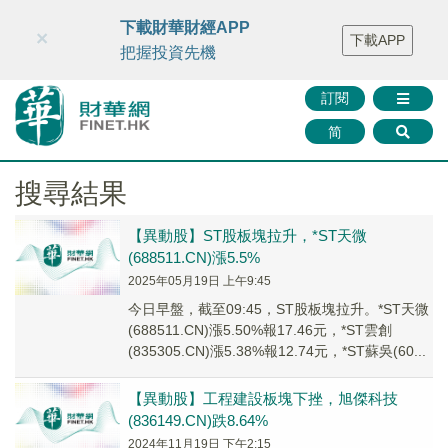
財華智庫網
FINTV
FINMETA
財華證券
媒體矩陣
下載財華財經APP
×
下載APP
智庫沙龍
聯絡我們
把握投資先機
訂閱
简
搜尋結果
【異動股】ST股板塊拉升，*ST天微
(688511.CN)漲5.5%
2025年05月19日 上午9:45
今日早盤，截至09:45，ST股板塊拉升。*ST天微
(688511.CN)漲5.50%報17.46元，*ST雲創
(835305.CN)漲5.38%報12.74元，*ST蘇吳(60...
【異動股】工程建設板塊下挫，旭傑科技
(836149.CN)跌8.64%
2024年11月19日 下午2:15