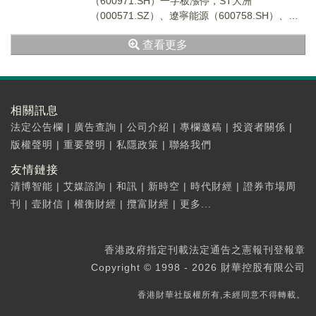
（600971.SH）一字板漲停，ST大洲
（000571.SZ）、遼寧能源（600758.SH）、雲
煤能源（600792.SH）、鄭...
查看更多
相關訊息
法定公告欄
|
廣告查詢
|
公司介紹
|
專欄邀稿
|
投資者關係
|
版權聲明
|
重要聲明
|
私隱政策
|
聯絡我們
友情鏈接
清博智能
|
艾媒諮詢
|
和訊
|
新時空
|
時代財經
|
證券市場周
刊
|
壹財信
|
權衡財經
|
攬富財經
|
更多...
香港政府指定刊載法定通告之憲報刊登報章
Copyright © 1998 - 2026 財華控股有限公司
香港財華社版權所有,未經同意不得轉載。