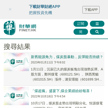
財華智庫網
FINTV
FINMETA
財華證券
媒體矩陣
下載財華財經APP
×
下載APP
智庫沙龍
聯絡我們
把握投資先機
訂閱
简
搜尋結果
新舊能源角力，煤炭股暴動，反彈能否持續？
2023年01月11日 下午8:02
1月11日，沉寂已久的煤炭板塊出現強勢反彈。A
股方面，鄭州煤電（600121.SH）、陝西黑貓
（601015.SH）漲停，潞安環能（601699.SH）
漲7.79%，兗礦能源（6...
「煤超瘋」盛宴下,煤企業績紛紛報喜！
2022年10月18日 下午4:54
10月17日，煤炭股走勢出現明顯分化。恒源煤電