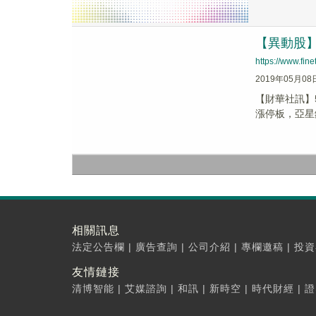
【異動股】
https://www.fi
2019年05月08
【財華社訊】5
漲停板，亞星錨鏈
相關訊息
法定公告欄
|
廣告查詢
|
公司介紹
|
專欄邀稿
|
投資
友情鏈接
清博智能
|
艾媒諮詢
|
和訊
|
新時空
|
時代財經
|
證