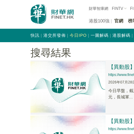
財華智庫網
FINTV
F
港股100強
官網
榜
快訊
港交所發佈
今日IPO
一圖解碼
港股解碼
搜尋結果
【異動股】
https://www.fi
2026年07月28
今日早盤，截至0
元，長城軍...
【異動股】地
https://www.fi