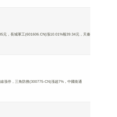
元，長城軍工(601606.CN)漲10.01%報39.34元，天秦
線漲停，三角防務(300775-CN)漲超7%，中國衛通