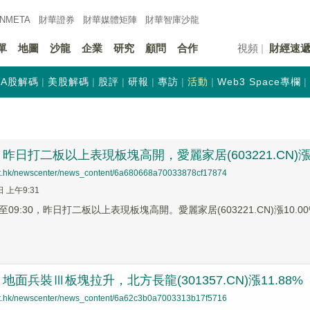
INMETA
財華證券
財華
媒體矩陣
財華
智庫沙龍
單
地圖
沙龍
企業
研究
顧問
合作
視頻
財經速
A股解碼
美股解碼
股評
研報
專訪
活動
Web3 Space專欄
昨日打二板以上表現板塊高開，愛麗家居(603221.CN)漲1
net.hk/newscenter/news_content/6a680668a70033878cf17874
日 上午9:31
9:30，昨日打二板以上表現板塊高開。愛麗家居(603221.CN)漲10.00%報1
面兵裝Ⅲ板塊拉升，北方長龍(301357.CN)漲11.88%
net.hk/newscenter/news_content/6a62c3b0a7003313b17f5716