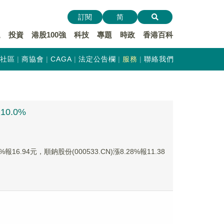
訂閱
简
遞
投資
港股100強
科技
專題
時政
香港百科
社區
商協會
CAGA
法定公告欄
服務
聯絡我們
0.0%
6.94元，順鈉股份(000533.CN)漲8.28%報11.38