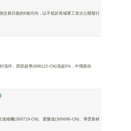
劃15個交易日後的6個月內，以不低於長城軍工首次公開發行
漲停，西部超導(688122-CN)漲超5%，中飛股份
停
(300719-CN)、愛樂達(300696-CN)、博雲新材