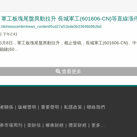
軍工板塊尾盤異動拉升 長城軍工(601606-CN)等直線漲
net.hk/newscenter/news_content/5cd27a51bde0b33646b9b2bd
日 下午2:41
月8日，軍工板塊尾盤異動拉升，截止發稿，長城軍工(601606-CN)、中國應急(
(60...
查看更多
者關係
|
版權聲明
|
重要聲明
|
私隱政策
|
聯絡我們
券市場周刊
|
壹財信
|
權衡財經
|
攬富財經
|
更多...