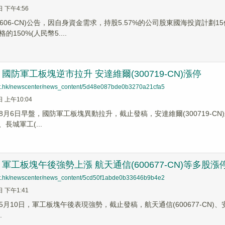
日 下午4:56
01606-CN)公告，因自身資金需求，持股5.57%的公司股東國海投資計
150%(人民幣5....
國防軍工板塊逆市拉升 安達維爾(300719-CN)漲停
net.hk/newscenter/news_content/5d48e087bde0b3270a21cfa5
日 上午10:04
月6日早盤，國防軍工板塊異動拉升，截止發稿，安達維爾(300719-CN)封
)、長城軍工(...
軍工板塊午後強勢上漲 航天通信(600677-CN)等多股漲
net.hk/newscenter/news_content/5cd50f1abde0b33646b9b4e2
日 下午1:41
月10日，軍工板塊午後表現強勢，截止發稿，航天通信(600677-CN)、安達維爾
.