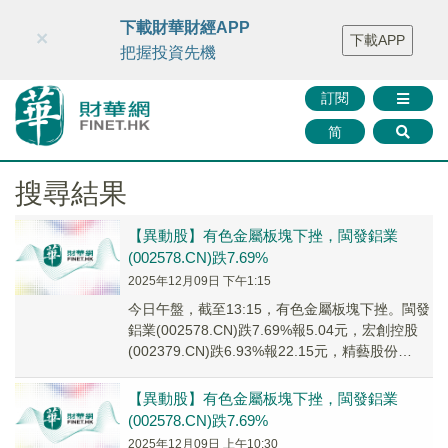
財華智庫網
FINTV
FINMETA
財華證券
媒體矩陣
下載財華財經APP
×
下載APP
智庫沙龍
聯絡我們
把握投資先機
訂閱
简
搜尋結果
【異動股】有色金屬板塊下挫，閩發鋁業
(002578.CN)跌7.69%
2025年12月09日 下午1:15
今日午盤，截至13:15，有色金屬板塊下挫。閩發
鋁業(002578.CN)跌7.69%報5.04元，宏創控股
(002379.CN)跌6.93%報22.15元，精藝股份
(00229...
【異動股】有色金屬板塊下挫，閩發鋁業
(002578.CN)跌7.69%
2025年12月09日 上午10:30