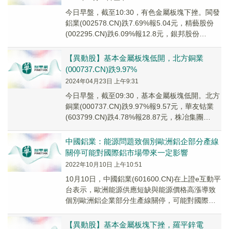
今日早盤，截至10:30，有色金屬板塊下挫。閩發
鋁業(002578.CN)跌7.69%報5.04元，精藝股份
(002295.CN)跌6.09%報12.8元，銀邦股份
(300337...
【異動股】基本金屬板塊低開，北方銅業
(000737.CN)跌9.97%
2024年04月23日 上午9:31
今日早盤，截至09:30，基本金屬板塊低開。北方
銅業(000737.CN)跌9.97%報9.57元，華友钴業
(603799.CN)跌4.78%報28.87元，株冶集團
(60096...
中國鋁業：能源問題致個別歐洲鋁企部分產線
關停可能對國際鋁市場帶來一定影響
2022年10月10日 上午10:51
10月10日，中國鋁業(601600.CN)在上證e互動平
台表示，歐洲能源供應短缺與能源價格高漲導致
個別歐洲鋁企業部分生產線關停，可能對國際鋁
市場帶來一定影響，公司將予以密切關注。
【異動股】基本金屬板塊下挫，羅平鋅電