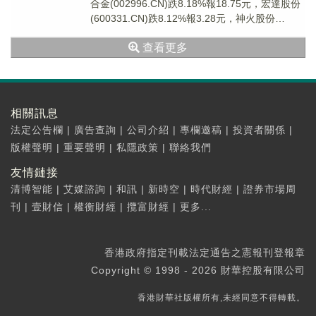
合金(002996.CN)跌8.18%報18.75元，宏達股份
(600331.CN)跌8.12%報3.28元，神火股份
(00093...
查看更多
相關訊息
法定公告欄
|
廣告查詢
|
公司介紹
|
專欄邀稿
|
投資者關係
|
版權聲明
|
重要聲明
|
私隱政策
|
聯絡我們
友情鏈接
清博智能
|
艾媒諮詢
|
和訊
|
新時空
|
時代財經
|
證券市場周
刊
|
壹財信
|
權衡財經
|
攬富財經
|
更多...
香港政府指定刊載法定通告之憲報刊登報章
Copyright © 1998 - 2026 財華控股有限公司
香港財華社版權所有,未經同意不得轉載。