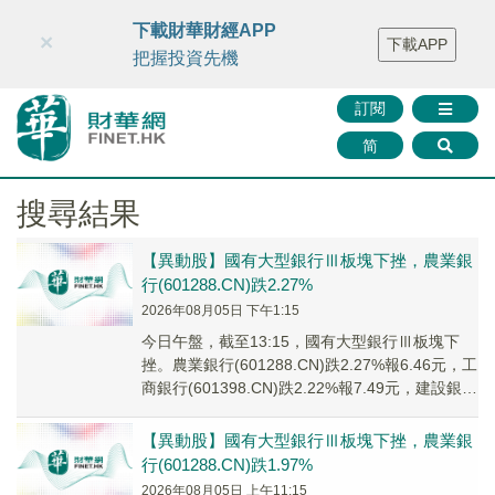
財華智庫網
FINTV
FINMETA
財華證券
媒體矩陣
下載財華財經APP
×
下載APP
智庫沙龍
聯絡我們
把握投資先機
訂閱
简
搜尋結果
【異動股】國有大型銀行Ⅲ板塊下挫，農業銀
行(601288.CN)跌2.27%
2026年08月05日 下午1:15
今日午盤，截至13:15，國有大型銀行Ⅲ板塊下
挫。農業銀行(601288.CN)跌2.27%報6.46元，工
商銀行(601398.CN)跌2.22%報7.49元，建設銀行
(601...
【異動股】國有大型銀行Ⅲ板塊下挫，農業銀
行(601288.CN)跌1.97%
2026年08月05日 上午11:15