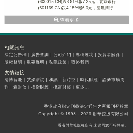
(600015.CN)跌8.81%報7.25元，北京銀行
(601169.CN)跌4.15%報6.0元，滬農商行
(601825.CN...
查看更多
相關訊息
法定公告欄
|
廣告查詢
|
公司介紹
|
專欄邀稿
|
投資者關係
|
版權聲明
|
重要聲明
|
私隱政策
|
聯絡我們
友情鏈接
清博智能
|
艾媒諮詢
|
和訊
|
新時空
|
時代財經
|
證券市場周
刊
|
壹財信
|
權衡財經
|
攬富財經
|
更多...
香港政府指定刊載法定通告之憲報刊登報章
Copyright © 1998 - 2026 財華控股有限公司
香港財華社版權所有,未經同意不得轉載。