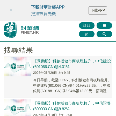
財華智庫網
FINTV
FINMETA
財華證券
媒體矩陣
下載財華財經APP
×
下載APP
智庫沙龍
聯絡我們
把握投資先機
訂閱
简
搜尋結果
【異動股】科創板做市商板塊拉升，中信建投
(601066.CN)漲4.01%
2026年05月26日 上午9:45
今日早盤，截至09:45，科創板做市商板塊拉升。
中信建投(601066.CN)漲4.01%報23.35元，中國
銀河(601881.CN)漲2.94%報12.59元，招商證券
(60...
【異動股】科創板做市商板塊拉升，中信證券
(600030.CN)漲8.82%
2026年04月10日 上午10:00