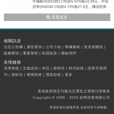
中國銀河(601881.CN)跌5.52%報14.39元，中信
證券(600030.CN)跌4.70%報27.8元，國信證券
(002...
查看更多
相關訊息
法定公告欄
|
廣告查詢
|
公司介紹
|
專欄邀稿
|
投資者關係
|
版權聲明
|
重要聲明
|
私隱政策
|
聯絡我們
友情鏈接
清博智能
|
艾媒諮詢
|
和訊
|
新時空
|
時代財經
|
證券市場周
刊
|
壹財信
|
權衡財經
|
攬富財經
|
更多...
香港政府指定刊載法定通告之憲報刊登報章
Copyright © 1998 - 2026 財華控股有限公司
香港財華社版權所有,未經同意不得轉載。