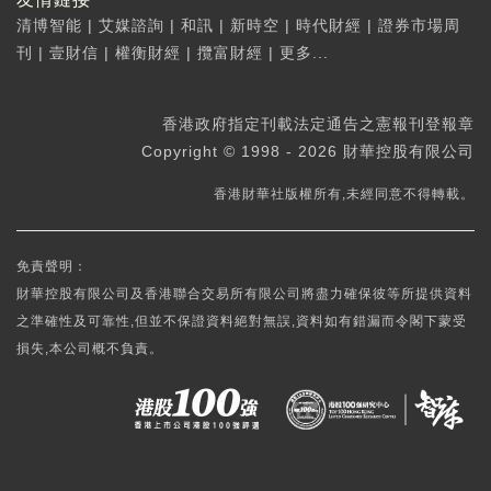
清博智能
|
艾媒諮詢
|
和訊
|
新時空
|
時代財經
|
證券市場周
刊
|
壹財信
|
權衡財經
|
攬富財經
|
更多...
香港政府指定刊載法定通告之憲報刊登報章
Copyright © 1998 - 2026 財華控股有限公司
香港財華社版權所有,未經同意不得轉載。
免責聲明：
財華控股有限公司及香港聯合交易所有限公司將盡力確保彼等所提供資料
之準確性及可靠性,但並不保證資料絕對無誤,資料如有錯漏而令閣下蒙受
損失,本公司概不負責。