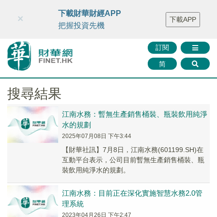
財華智庫網
FINTV
FINMETA
財華證券
媒體矩陣
下載財華財經APP
×
下載APP
智庫沙龍
聯絡我們
把握投資先機
訂閱
简
搜尋結果
江南水務：暫無生產銷售桶裝、瓶裝飲用純淨
水的規劃
2025年07月08日 下午3:44
【財華社訊】7月8日，江南水務(601199.SH)在
互動平台表示，公司目前暫無生產銷售桶裝、瓶
裝飲用純淨水的規劃。
江南水務：目前正在深化實施智慧水務2.0管
理系統
2023年04月26日 下午2:47