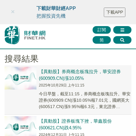
財華智庫網
FINTV
FINMETA
財華證券
媒體矩陣
下載財華財經APP
×
下載APP
智庫沙龍
聯絡我們
把握投資先機
訂閱
简
搜尋結果
【異動股】券商概念板塊拉升，華安證券
(600909.CN)漲10.05%
2025年10月29日 上午11:15
今日早盤，截至11:15，券商概念板塊拉升。華安
證券(600909.CN)漲10.05%報7.01元，國網英大
(600517.CN)漲9.95%報6.3元，東北證券
(000686...
【異動股】證券板塊下挫，華鑫股份
(600621.CN)跌4.95%
2024年12月31日 上午11:15