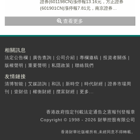
證券(601198CN)漲停報13.16元，方正證券
(601901CN)漲停報7.81元，南京證券
(601990CN)漲停報12....
查看更多
相關訊息
法定公告欄
|
廣告查詢
|
公司介紹
|
專欄邀稿
|
投資者關係
|
版權聲明
|
重要聲明
|
私隱政策
|
聯絡我們
友情鏈接
清博智能
|
艾媒諮詢
|
和訊
|
新時空
|
時代財經
|
證券市場周
刊
|
壹財信
|
權衡財經
|
攬富財經
|
更多...
香港政府指定刊載法定通告之憲報刊登報章
Copyright © 1998 - 2026 財華控股有限公司
香港財華社版權所有,未經同意不得轉載。