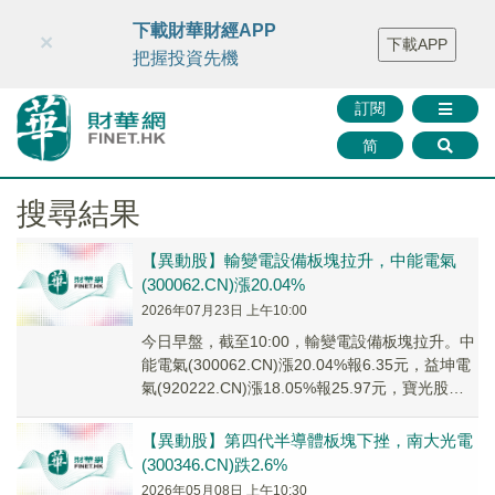
財華智庫網
FINTV
FINMETA
財華證券
媒體矩陣
下載財華財經APP
×
下載APP
智庫沙龍
聯絡我們
把握投資先機
訂閱
简
搜尋結果
【異動股】輸變電設備板塊拉升，中能電氣
(300062.CN)漲20.04%
2026年07月23日 上午10:00
今日早盤，截至10:00，輸變電設備板塊拉升。中
能電氣(300062.CN)漲20.04%報6.35元，益坤電
氣(920222.CN)漲18.05%報25.97元，寶光股份
(60...
【異動股】第四代半導體板塊下挫，南大光電
(300346.CN)跌2.6%
2026年05月08日 上午10:30