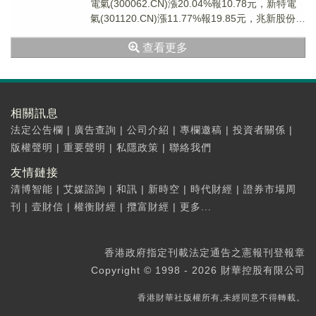
電氣(300062.CN)漲20.04%報10.78元，新特電
氣(301120.CN)漲11.77%報19.85元，兆新股份
(00...
查看更多
相關訊息
法定公告欄
|
廣告查詢
|
公司介紹
|
專欄邀稿
|
投資者關係
|
版權聲明
|
重要聲明
|
私隱政策
|
聯絡我們
友情鏈接
清博智能
|
艾媒諮詢
|
和訊
|
新時空
|
時代財經
|
證券市場周
刊
|
壹財信
|
權衡財經
|
攬富財經
|
更多...
香港政府指定刊載法定通告之憲報刊登報章
Copyright © 1998 - 2026 財華控股有限公司
香港財華社版權所有,未經同意不得轉載。