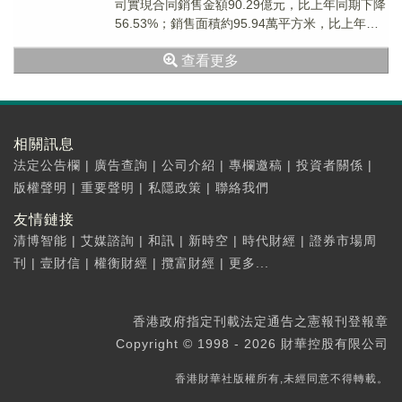
司實現合同銷售金額90.29億元，比上年同期下降
56.53%；銷售面積約95.94萬平方米，比上年同
期下降45.04%。1...
查看更多
相關訊息
法定公告欄
|
廣告查詢
|
公司介紹
|
專欄邀稿
|
投資者關係
|
版權聲明
|
重要聲明
|
私隱政策
|
聯絡我們
友情鏈接
清博智能
|
艾媒諮詢
|
和訊
|
新時空
|
時代財經
|
證券市場周
刊
|
壹財信
|
權衡財經
|
攬富財經
|
更多...
香港政府指定刊載法定通告之憲報刊登報章
Copyright © 1998 - 2026 財華控股有限公司
香港財華社版權所有,未經同意不得轉載。