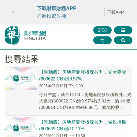
財華智庫網
FINTV
FINMETA
財華證券
媒體矩陣
下載財華財經APP
×
下載APP
智庫沙龍
聯絡我們
把握投資先機
訂閱
简
搜尋結果
【異動股】房地産開發板塊拉升，光大嘉寶
(600622.CN)漲9.97%
2025年07月10日 下午2:00
今日午盤，截至14:00，房地産開發板塊拉升。光
大嘉寶(600622.CN)漲9.97%報3.31元，渝 開 發
(000514.CN)漲9.94%報6.86元，綠地控股
(6006...
【異動股】房地産開發板塊拉升，城投控股
(600649.CN)漲10.11%
2025年04月17日 上午10:30