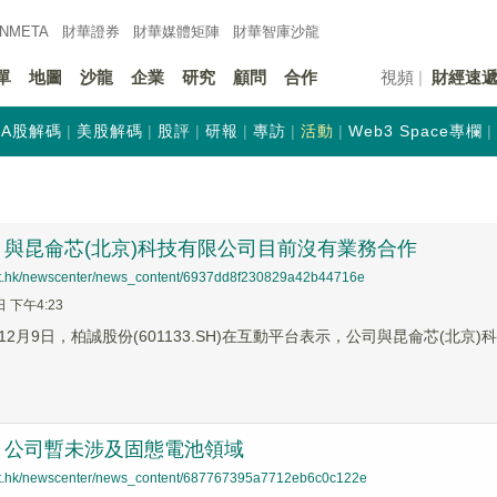
INMETA
財華證券
財華
媒體矩陣
財華
智庫沙龍
單
地圖
沙龍
企業
研究
顧問
合作
視頻
財經速
A股解碼
美股解碼
股評
研報
專訪
活動
Web3 Space專欄
與昆侖芯(北京)科技有限公司目前沒有業務合作
net.hk/newscenter/news_content/6937dd8f230829a42b44716e
日 下午4:23
2月9日，柏誠股份(601133.SH)在互動平台表示，公司與昆侖芯(北
：公司暫未涉及固態電池領域
net.hk/newscenter/news_content/687767395a7712eb6c0c122e