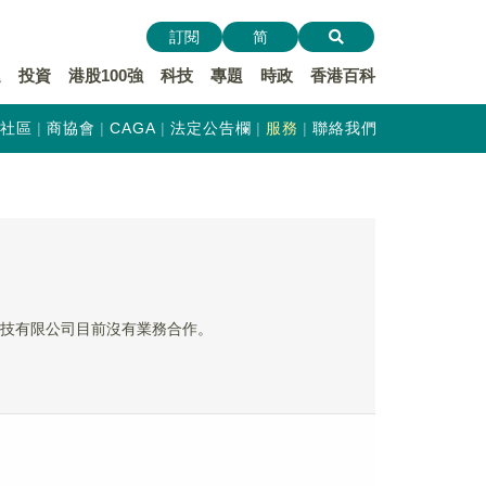
訂閱
简
遞
投資
港股100強
科技
專題
時政
香港百科
社區
商協會
CAGA
法定公告欄
服務
聯絡我們
京)科技有限公司目前沒有業務合作。