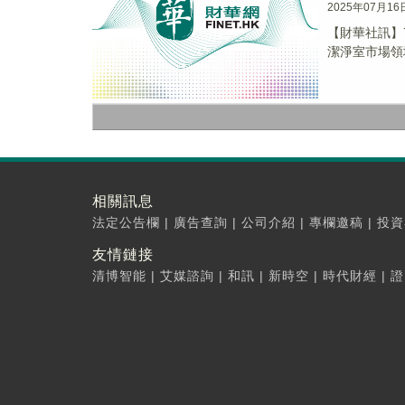
2025年07月16
【財華社訊】
潔淨室市場領
相關訊息
法定公告欄
|
廣告查詢
|
公司介紹
|
專欄邀稿
|
投資
友情鏈接
清博智能
|
艾媒諮詢
|
和訊
|
新時空
|
時代財經
|
證