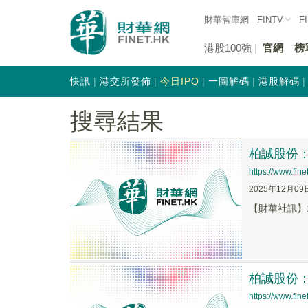
財華智庫網
FINTV
F
港股100強
官網
榜
快訊
港交所發佈
今日IPO
一圖解碼
港股解碼
搜尋結果
柏誠股份：
https://www.fi
2025年12月09
【財華社訊】1
柏誠股份
https://www.fi