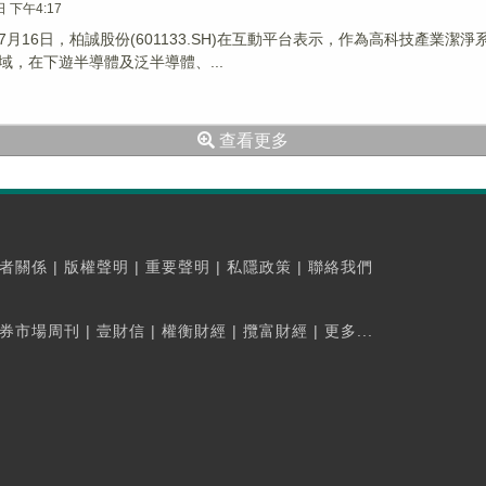
日 下午4:17
7月16日，柏誠股份(601133.SH)在互動平台表示，作為高科技產業
域，在下遊半導體及泛半導體、...
查看更多
者關係
|
版權聲明
|
重要聲明
|
私隱政策
|
聯絡我們
券市場周刊
|
壹財信
|
權衡財經
|
攬富財經
|
更多...