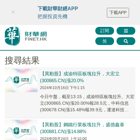
財華智庫網
FINTV
FINMETA
財華證券
媒體矩陣
下載財華財經APP
×
下載APP
智庫沙龍
聯絡我們
把握投資先機
訂閱
简
搜尋結果
【異動股】成渝特區板塊拉升，大宏立
(300865.CN)漲20.0%
2024年10月16日 下午1:15
今日午盤，截至13:15，成渝特區板塊拉升。大宏
立(300865.CN)漲20.00%報28.5元，中科信息
(300678.CN)漲15.48%報39.9元，運達科技
(30044...
【異動股】鋼鐵行業板塊拉升，盛德鑫泰
(300881.CN)漲14.88%
2024年09月24日 上午10:00