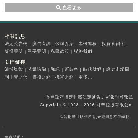
(00070...
查看更多
相關訊息
法定公告欄
|
廣告查詢
|
公司介紹
|
專欄邀稿
|
投資者關係
|
版權聲明
|
重要聲明
|
私隱政策
|
聯絡我們
友情鏈接
清博智能
|
艾媒諮詢
|
和訊
|
新時空
|
時代財經
|
證券市場周
刊
|
壹財信
|
權衡財經
|
攬富財經
|
更多...
香港政府指定刊載法定通告之憲報刊登報章
Copyright © 1998 - 2026 財華控股有限公司
香港財華社版權所有,未經同意不得轉載。
免責聲明：