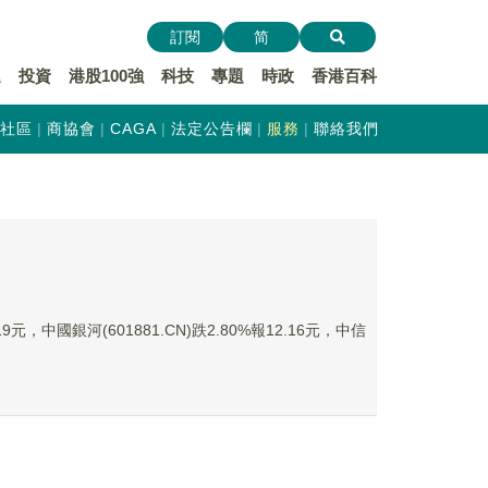
訂閱
简
遞
投資
港股100強
科技
專題
時政
香港百科
社區
商協會
CAGA
法定公告欄
服務
聯絡我們
元，中國銀河(601881.CN)跌2.80%報12.16元，中信