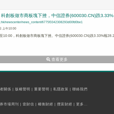
科創板做市商板塊下挫，中信證券(600030.CN)跌3.33%
net.hk/newscenter/news_content/6775f3342308293d00fd0be1
日 上午10:00
0:00，科創板做市商板塊下挫。中信證券(600030.CN)跌3.33%報28.2元
查看更多
者關係
|
版權聲明
|
重要聲明
|
私隱政策
|
聯絡我們
券市場周刊
|
壹財信
|
權衡財經
|
攬富財經
|
更多...