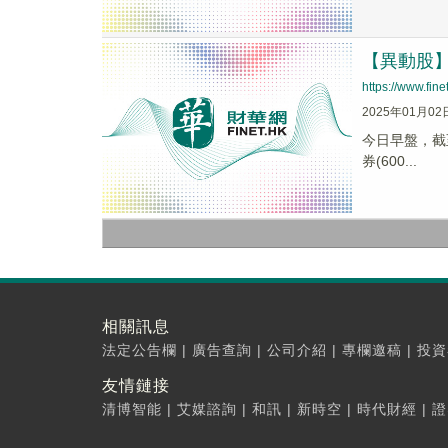
【異動股】
https://www.fi
2025年01月02
今日早盤，截至1
券(600...
相關訊息
法定公告欄
|
廣告查詢
|
公司介紹
|
專欄邀稿
|
投資
友情鏈接
清博智能
|
艾媒諮詢
|
和訊
|
新時空
|
時代財經
|
證