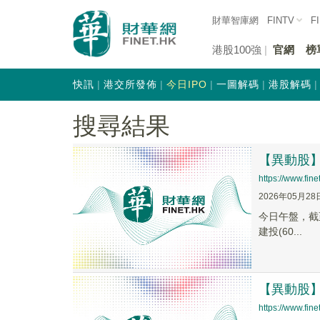
財華智庫網
FINTV
F
港股100強
官網
榜
快訊
港交所發佈
今日IPO
一圖解碼
港股解碼
搜尋結果
【異動股】
https://www.fi
2026年05月28
今日午盤，截至1
建投(60...
【異動股】
https://www.fi