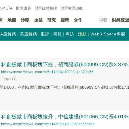
INMETA
財華證券
財華
媒體矩陣
財華
智庫沙龍
單
地圖
沙龍
企業
研究
顧問
合作
視頻
財經速
A股解碼
美股解碼
股評
研報
專訪
活動
Web3 Space專欄
科創板做市商板塊下挫，招商證券(600999.CN)跌3.37%
net.hk/newscenter/news_content/6a17d9f4a70033e7e029bf55
日 下午2:00
4:00，科創板做市商板塊下挫。招商證券(600999.CN)跌3.37%報17.19
科創板做市商板塊拉升，中信建投(601066.CN)漲4.01%
net.hk/newscenter/news_content/6a14fb30a70033b0ed6d5d15