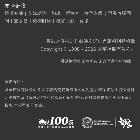
友情鏈接
清博智能
|
艾媒諮詢
|
和訊
|
新時空
|
時代財經
|
證券市場周
刊
|
壹財信
|
權衡財經
|
攬富財經
|
更多...
香港政府指定刊載法定通告之憲報刊登報章
Copyright © 1998 - 2026 財華控股有限公司
香港財華社版權所有,未經同意不得轉載。
免責聲明：
財華控股有限公司及香港聯合交易所有限公司將盡力確保彼等所提供資料
之準確性及可靠性,但並不保證資料絕對無誤,資料如有錯漏而令閣下蒙受
損失,本公司概不負責。