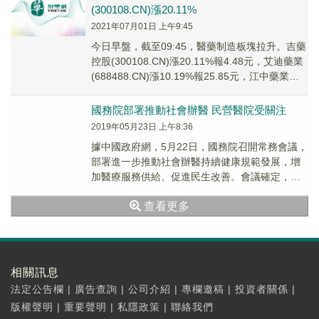
(300108.CN)漲20.11%
2021年07月01日 上午9:45
今日早盤，截至09:45，醫藥制造板塊拉升。吉藥
控股(300108.CN)漲20.11%報4.48元，艾迪藥業
(688488.CN)漲10.19%報25.85元，江中藥業
(600...
國務院部署推動社會辦醫 民營醫院受關注
2019年05月23日 上午8:36
據中國政府網，5月22日，國務院召開常務會議，
部署進一步推動社會辦醫持續健康規範發展，增
加醫療服務供給、促進民生改善。會議確定，一
是拓展社會辦醫空間，政府對社會辦醫區域總量
查看更多
和空間...
相關訊息
法定公告欄
|
廣告查詢
|
公司介紹
|
專欄邀稿
|
投資者關係
|
版權聲明
|
重要聲明
|
私隱政策
|
聯絡我們