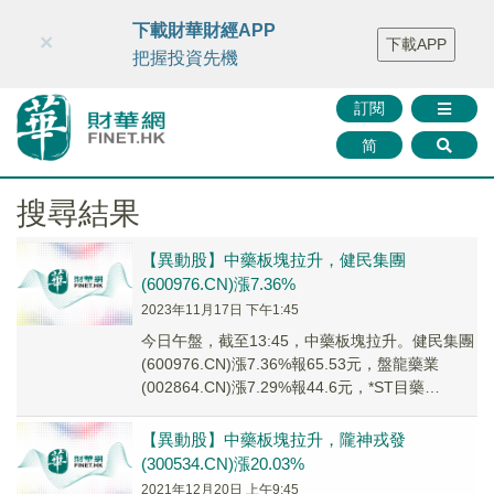
財華智庫網
FINTV
FINMETA
財華證券
媒體矩陣
下載財華財經APP
×
下載APP
智庫沙龍
聯絡我們
把握投資先機
訂閱
简
搜尋結果
【異動股】中藥板塊拉升，健民集團
(600976.CN)漲7.36%
2023年11月17日 下午1:45
今日午盤，截至13:45，中藥板塊拉升。健民集團
(600976.CN)漲7.36%報65.53元，盤龍藥業
(002864.CN)漲7.29%報44.6元，*ST目藥
(600671...
【異動股】中藥板塊拉升，隴神戎發
(300534.CN)漲20.03%
2021年12月20日 上午9:45