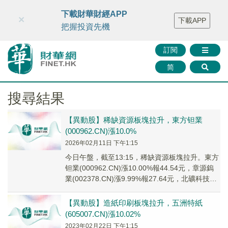
財華智庫網
FINTV
FINMETA
財華證券
媒體矩陣
下載財華財經APP
×
下載APP
智庫沙龍
聯絡我們
把握投資先機
訂閱
简
搜尋結果
【異動股】稀缺資源板塊拉升，東方钽業
(000962.CN)漲10.0%
2026年02月11日 下午1:15
今日午盤，截至13:15，稀缺資源板塊拉升。東方
钽業(000962.CN)漲10.00%報44.54元，章源鎢
業(002378.CN)漲9.99%報27.64元，北礦科技
(600...
【異動股】造紙印刷板塊拉升，五洲特紙
(605007.CN)漲10.02%
2023年02月22日 下午1:15