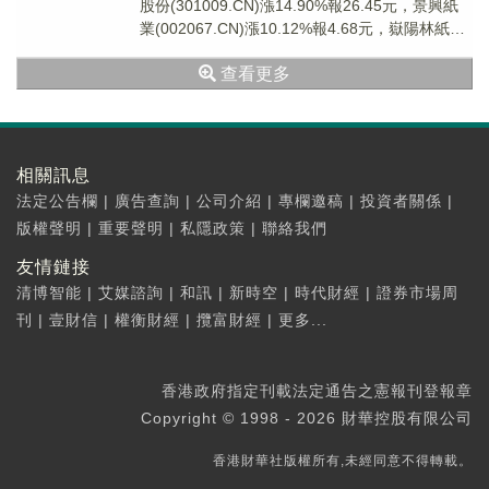
股份(301009.CN)漲14.90%報26.45元，景興紙
業(002067.CN)漲10.12%報4.68元，嶽陽林紙
(600...
查看更多
相關訊息
法定公告欄
|
廣告查詢
|
公司介紹
|
專欄邀稿
|
投資者關係
|
版權聲明
|
重要聲明
|
私隱政策
|
聯絡我們
友情鏈接
清博智能
|
艾媒諮詢
|
和訊
|
新時空
|
時代財經
|
證券市場周
刊
|
壹財信
|
權衡財經
|
攬富財經
|
更多...
香港政府指定刊載法定通告之憲報刊登報章
Copyright © 1998 - 2026 財華控股有限公司
香港財華社版權所有,未經同意不得轉載。