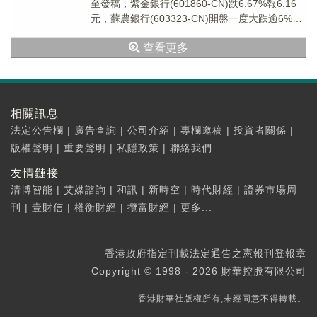
至發稿，紫金銀行(601860-CN)跌6.67%報6.16
元，蘇農銀行(603323-CN)開盤一度大跌逾6%現
跌5.9%報6.0...
查看更多
相關訊息
法定公告欄
|
廣告查詢
|
公司介紹
|
專欄邀稿
|
投資者關係
|
版權聲明
|
重要聲明
|
私隱政策
|
聯絡我們
友情鏈接
清博智能
|
艾媒諮詢
|
和訊
|
新時空
|
時代財經
|
證券市場周
刊
|
壹財信
|
權衡財經
|
攬富財經
|
更多...
香港政府指定刊載法定通告之憲報刊登報章
Copyright © 1998 - 2026 財華控股有限公司
香港財華社版權所有,未經同意不得轉載。