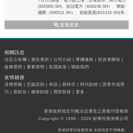
7月1日開盤，電力股上漲，吉電股份、長江電力
(600900.SH)、桂冠電力（600236.SH）、華能
國際（600011.SH）、節能風電(601016.SH)等領
漲，火電、水...
查看更多
相關訊息
法定公告欄
|
廣告查詢
|
公司介紹
|
專欄邀稿
|
投資者關係
|
版權聲明
|
重要聲明
|
私隱政策
|
聯絡我們
友情鏈接
清博智能
|
艾媒諮詢
|
和訊
|
新時空
|
時代財經
|
證券市場周
刊
|
壹財信
|
權衡財經
|
攬富財經
|
更多...
香港政府指定刊載法定通告之憲報刊登報章
Copyright © 1998 - 2026 財華控股有限公司
香港財華社版權所有,未經同意不得轉載。