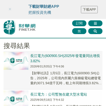
財華智庫網
FINTV
FINMETA
財華證券
媒體矩陣
下載財華財經APP
×
下載APP
智庫沙龍
聯絡我們
把握投資先機
訂閱
简
搜尋結果
長江電力(600900.SH)2025年發電量同比增長
3.82%
2026年01月05日 下午4:06
【財華社訊】1月5日，長江電力(600900.SH)公
告，2025年，公司境內所屬六座梯級電站總發電
量約3071.94億千瓦時，較上年同期增長3.82%。
其中，第四季度公司境內所...
長江電力：公司暫無在建大型水電站
2025年09月18日 下午4:32