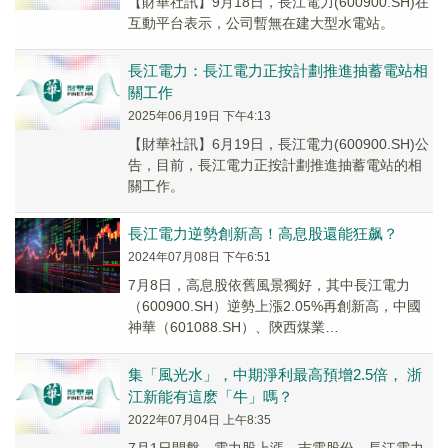
【財華社訊】9月18日，長江電力(600900.SH)在
互動平台表示，公司暫無在建大型水電站。
長江電力：長江電力正按計劃推進抽蓄電站相
關工作
2025年06月19日 下午4:13
【財華社訊】6月19日，長江電力(600900.SH)公
告，目前，長江電力正按計劃推進抽蓄電站的相
關工作。
長江電力逆勢創新高！高息股還能狂飙？
2024年07月08日 下午6:51
7月8日，高息股依舊風景獨好，其中長江電力
（600900.SH）逆勢上漲2.05%再創新高，中國
神華（601088.SH）、陝西煤業
（601225.SH）、美的集團（000333...
集「風光水」，中期淨利最高預增2.5倍， 浙
江新能有這麽「牛」嗎？
2022年07月04日 上午8:35