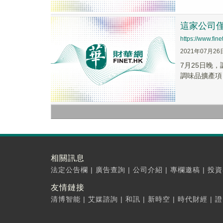
這家公司
https://www.fi
2021年07月26
7月25日晚，
調味品擴產項
相關訊息
法定公告欄
|
廣告查詢
|
公司介紹
|
專欄邀稿
|
投資
友情鏈接
清博智能
|
艾媒諮詢
|
和訊
|
新時空
|
時代財經
|
證