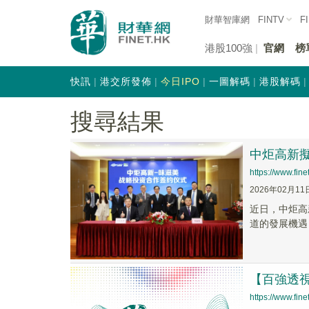
財華智庫網
FINTV
F
港股100強
官網
榜
快訊
港交所發佈
今日IPO
一圖解碼
港股解碼
搜尋結果
中炬高新
https://www.fi
2026年02月11
近日，中炬高
道的發展機遇
【百強透
https://www.fi