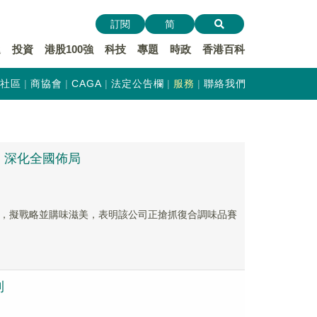
訂閱
简
遞
投資
港股100強
科技
專題
時政
香港百科
社區
商協會
CAGA
法定公告欄
服務
聯絡我們
，深化全國佈局
儀式，擬戰略並購味滋美，表明該公司正搶抓復合調味品賽
利