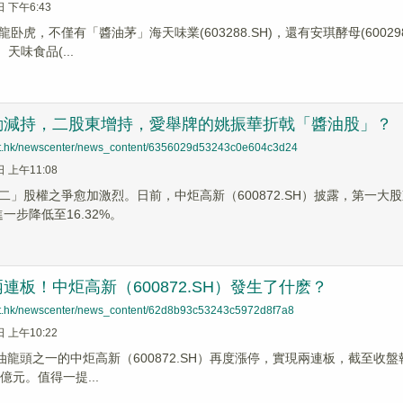
日 下午6:43
卧虎，不僅有「醬油茅」海天味業(603288.SH)，還有安琪酵母(600298.
)、天味食品(...
動減持，二股東增持，愛舉牌的姚振華折戟「醬油股」？
net.hk/newscenter/news_content/6356029d53243c0e604c3d24
日 上午11:08
二」股權之爭愈加激烈。日前，中炬高新（600872.SH）披露，第一
進一步降低至16.32%。
連板！中炬高新（600872.SH）發生了什麽？
net.hk/newscenter/news_content/62d8b93c53243c5972d8f7a8
日 上午10:22
油龍頭之一的中炬高新（600872.SH）再度漲停，實現兩連板，截至收盤報
8億元。值得一提...