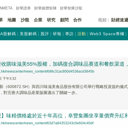
INMETA
財華證券
財華
媒體矩陣
財華
智庫沙龍
單
地圖
沙龍
企業
研究
顧問
合作
視頻
財經速
A股解碼
美股解碼
股評
研報
專訪
活動
Web3 Space專欄
擬收購味滋美55%股權，加碼復合調味品賽道和餐飲渠道
net.hk/newscenter/news_content/698c31ac800d4536acd3645b
日 下午3:32
新（600872.SH）與四川味滋美食品股份有限公司舉行戰略投資簽約
，對完善大調味品産業版圖邁出了關鍵一步。
視】味精價格處於近十年高位，阜豐集團坐享量價齊升紅
net.hk/newscenter/news_content/63d7a84353243c0e604c40df