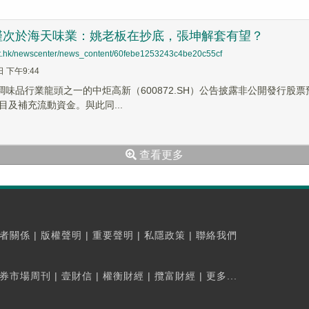
僅次於海天味業：姚老板在抄底，張坤解套有望？
net.hk/newscenter/news_content/60febe1253243c4be20c55cf
日 下午9:44
調味品行業龍頭之一的中炬高新（600872.SH）公告披露非公開發行股票
目及補充流動資金。與此同...
查看更多
者關係
|
版權聲明
|
重要聲明
|
私隱政策
|
聯絡我們
券市場周刊
|
壹財信
|
權衡財經
|
攬富財經
|
更多...