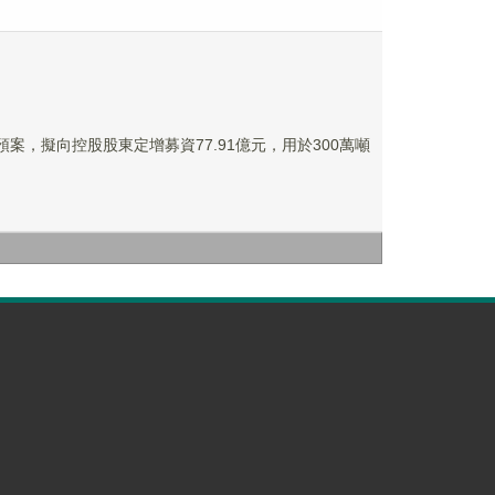
預案，擬向控股股東定增募資77.91億元，用於300萬噸