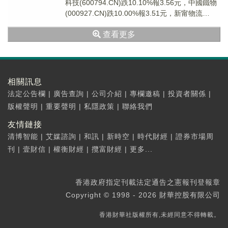
科技(600794.CN)跌10.10%報3.56元，中國鐵物
(000927.CN)跌10.00%報3.51元，新甯物流
(3000...
查看更多
相關訊息
法定公告欄
|
廣告查詢
|
公司介紹
|
專欄邀稿
|
投資者關係
|
版權聲明
|
重要聲明
|
私隱政策
|
聯絡我們
友情鏈接
清博智能
|
艾媒諮詢
|
和訊
|
新時空
|
時代財經
|
證券市場周
刊
|
壹財信
|
權衡財經
|
攬富財經
|
更多...
香港政府指定刊載法定通告之憲報刊登報章
Copyright © 1998 - 2026 財華控股有限公司
香港財華社版權所有,未經同意不得轉載。