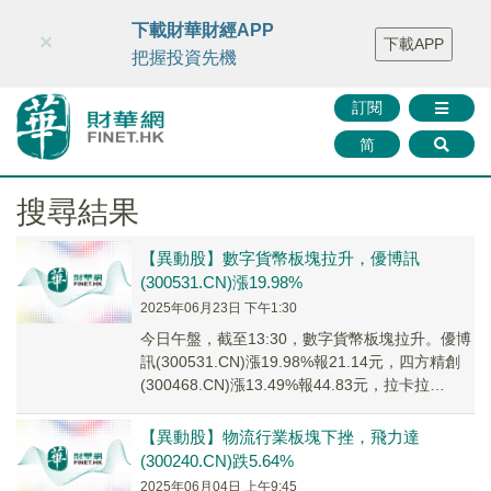
財華智庫網
FINTV
FINMETA
財華證券
媒體矩陣
下載財華財經APP
×
下載APP
智庫沙龍
聯絡我們
把握投資先機
訂閱
简
搜尋結果
【異動股】數字貨幣板塊拉升，優博訊
(300531.CN)漲19.98%
2025年06月23日 下午1:30
今日午盤，截至13:30，數字貨幣板塊拉升。優博
訊(300531.CN)漲19.98%報21.14元，四方精創
(300468.CN)漲13.49%報44.83元，拉卡拉
(3007...
【異動股】物流行業板塊下挫，飛力達
(300240.CN)跌5.64%
2025年06月04日 上午9:45