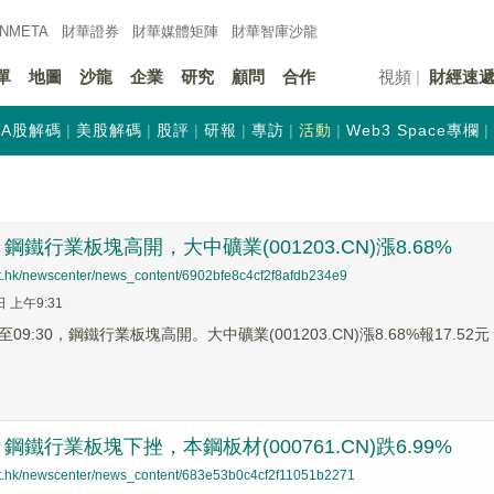
INMETA
財華證券
財華
媒體矩陣
財華
智庫沙龍
單
地圖
沙龍
企業
研究
顧問
合作
視頻
財經速
A股解碼
美股解碼
股評
研報
專訪
活動
Web3 Space專欄
鐵行業板塊高開，大中礦業(001203.CN)漲8.68%
net.hk/newscenter/news_content/6902bfe8c4cf2f8afdb234e9
日 上午9:31
9:30，鋼鐵行業板塊高開。大中礦業(001203.CN)漲8.68%報17.52元，
鐵行業板塊下挫，本鋼板材(000761.CN)跌6.99%
net.hk/newscenter/news_content/683e53b0c4cf2f11051b2271