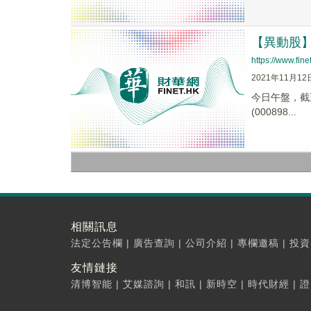
【異動股】鋼
https://www.fi
2021年11月12
今日午盤，截至1
(000898...
相關訊息
法定公告欄
|
廣告查詢
|
公司介紹
|
專欄邀稿
|
投資
友情鏈接
清博智能
|
艾媒諮詢
|
和訊
|
新時空
|
時代財經
|
證