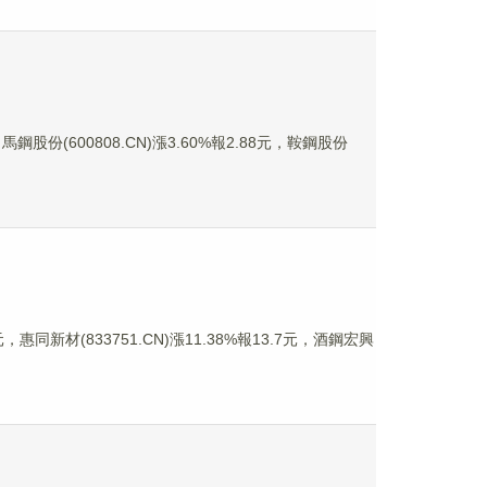
鋼股份(600808.CN)漲3.60%報2.88元，鞍鋼股份
，惠同新材(833751.CN)漲11.38%報13.7元，酒鋼宏興