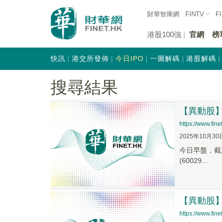
財華智庫網
FINTV
F
港股100強
官網
榜
快訊
港交所發佈
今日IPO
一圖解碼
港股解碼
搜尋結果
【異動股】鋼
https://www.fi
2025年10月30
今日早盤，截至0
(60029...
【異動股】鋼
https://www.fi