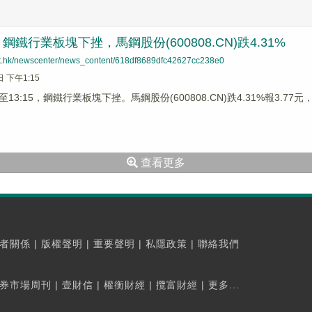
鐵行業板塊下挫，馬鋼股份(600808.CN)跌4.31%
net.hk/newscenter/news_content/618df8689dfc42627cc238e0
日 下午1:15
3:15，鋼鐵行業板塊下挫。馬鋼股份(600808.CN)跌4.31%報3.77元，八
查看更多
者關係
|
版權聲明
|
重要聲明
|
私隱政策
|
聯絡我們
券市場周刊
|
壹財信
|
權衡財經
|
攬富財經
|
更多...