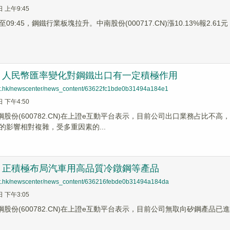
日 上午9:45
9:45，鋼鐵行業板塊拉升。中南股份(000717.CN)漲10.13%報2.61元，
：人民幣匯率變化對鋼鐵出口有一定積極作用
net.hk/newscenter/news_content/63622fc1bde0b31494a184e1
日 下午4:50
新鋼股份(600782.CN)在上證e互動平台表示，目前公司出口業務占比
的影響相對複雜，受多重因素的...
：正積極布局汽車用高品質冷鐓鋼等產品
net.hk/newscenter/news_content/636216febde0b31494a184da
日 下午3:05
新鋼股份(600782.CN)在上證e互動平台表示，目前公司無取向矽鋼產