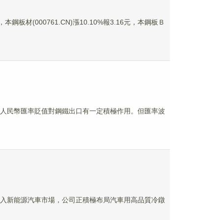
本鋼板材(000761.CN)漲10.10%報3.16元，本鋼板Ｂ
不高，人民幣匯率貶值對鋼鐵出口有一定積極作用。但匯率波
品已進入新能源汽車市場，公司正積極布局汽車用高品質冷鐓