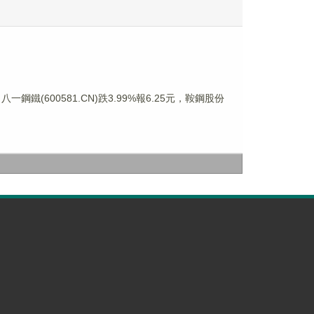
一鋼鐵(600581.CN)跌3.99%報6.25元，鞍鋼股份