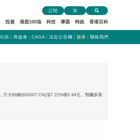
訂閱
简
遞
投資
港股100強
科技
專題
時政
香港百科
社區
商協會
CAGA
法定公告欄
服務
聯絡我們
方大特鋼(600507.CN)漲7.22%報5.94元，鄂爾多斯