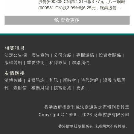
股份(600808.CN)跌4.31%報3.77元，八一鋼鐵
(600581.CN)跌3.99%報6.25元，鞍鋼股份
(000898...
查看更多
相關訊息
法定公告欄
|
廣告查詢
|
公司介紹
|
專欄邀稿
|
投資者關係
|
版權聲明
|
重要聲明
|
私隱政策
|
聯絡我們
友情鏈接
清博智能
|
艾媒諮詢
|
和訊
|
新時空
|
時代財經
|
證券市場周
刊
|
壹財信
|
權衡財經
|
攬富財經
|
更多...
香港政府指定刊載法定通告之憲報刊登報章
Copyright © 1998 - 2026 財華控股有限公司
香港財華社版權所有,未經同意不得轉載。