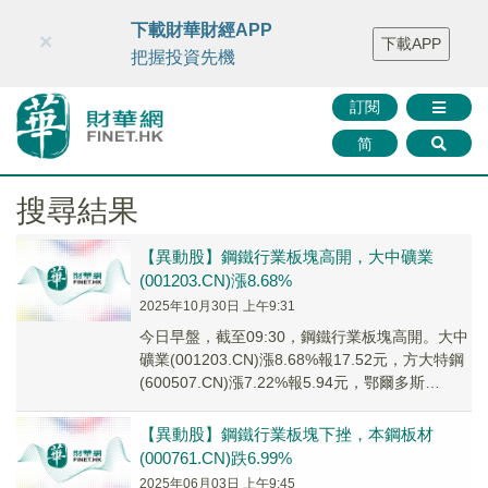
財華智庫網
FINTV
FINMETA
財華證券
媒體矩陣
下載財華財經APP
×
下載APP
智庫沙龍
聯絡我們
把握投資先機
訂閱
简
搜尋結果
【異動股】鋼鐵行業板塊高開，大中礦業
(001203.CN)漲8.68%
2025年10月30日 上午9:31
今日早盤，截至09:30，鋼鐵行業板塊高開。大中
礦業(001203.CN)漲8.68%報17.52元，方大特鋼
(600507.CN)漲7.22%報5.94元，鄂爾多斯
(60029...
【異動股】鋼鐵行業板塊下挫，本鋼板材
(000761.CN)跌6.99%
2025年06月03日 上午9:45