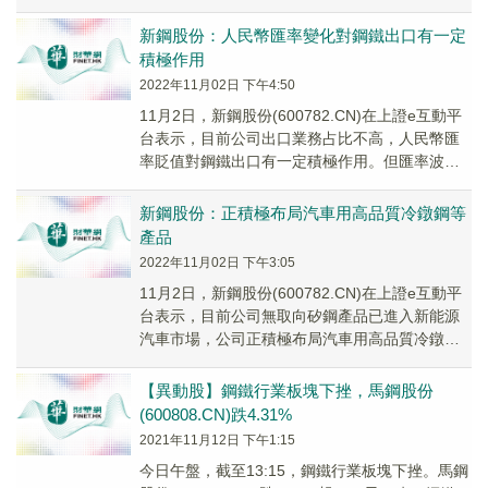
(2007...
新鋼股份：人民幣匯率變化對鋼鐵出口有一定
積極作用
2022年11月02日 下午4:50
11月2日，新鋼股份(600782.CN)在上證e互動平
台表示，目前公司出口業務占比不高，人民幣匯
率貶值對鋼鐵出口有一定積極作用。但匯率波動
對公司購銷的影響相對複雜，受多重因素的...
新鋼股份：正積極布局汽車用高品質冷鐓鋼等
產品
2022年11月02日 下午3:05
11月2日，新鋼股份(600782.CN)在上證e互動平
台表示，目前公司無取向矽鋼產品已進入新能源
汽車市場，公司正積極布局汽車用高品質冷鐓鋼
等產品。
【異動股】鋼鐵行業板塊下挫，馬鋼股份
(600808.CN)跌4.31%
2021年11月12日 下午1:15
今日午盤，截至13:15，鋼鐵行業板塊下挫。馬鋼