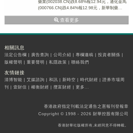
藥業(002038.CN)跌8.68%報12.94元，通化金馬
(000766.CN)跌4.84%報12.98元，新華制藥
(0007...
查看更多
相關訊息
法定公告欄
|
廣告查詢
|
公司介紹
|
專欄邀稿
|
投資者關係
|
版權聲明
|
重要聲明
|
私隱政策
|
聯絡我們
友情鏈接
清博智能
|
艾媒諮詢
|
和訊
|
新時空
|
時代財經
|
證券市場周
刊
|
壹財信
|
權衡財經
|
攬富財經
|
更多...
香港政府指定刊載法定通告之憲報刊登報章
Copyright © 1998 - 2026 財華控股有限公司
香港財華社版權所有,未經同意不得轉載。