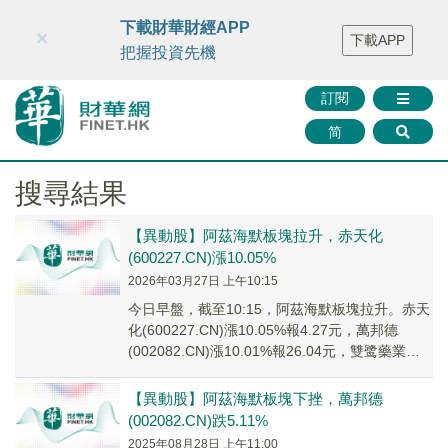
財華智庫網
FINTV
FINMETA
財華證券
媒體矩陣
下載財華財經APP
×
下載APP
智庫沙龍
聯絡我們
把握投資先機
訂閱
简
搜尋結果
【異動股】阿茲海默板塊拉升，赤天化
(600227.CN)漲10.05%
2026年03月27日 上午10:15
今日早盤，截至10:15，阿茲海默板塊拉升。赤天
化(600227.CN)漲10.05%報4.27元，萬邦德
(002082.CN)漲10.01%報26.04元，雙鹭藥業
(00203...
【異動股】阿茲海默板塊下挫，萬邦德
(002082.CN)跌5.11%
2025年08月28日 上午11:00