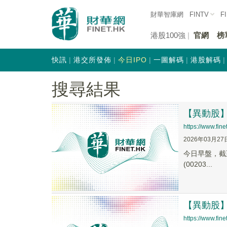
財華智庫網
FINTV
F
港股100強
官網
榜
快訊
港交所發佈
今日IPO
一圖解碼
港股解碼
搜尋結果
【異動股】阿
https://www.fi
2026年03月27
今日早盤，截至1
(00203...
【異動股】阿
https://www.fi