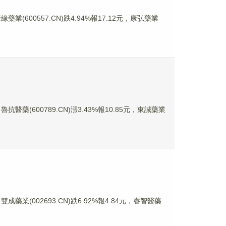
藥業(600557.CN)跌4.94%報17.12元，康弘藥業
抗醫藥(600789.CN)漲3.43%報10.85元，東誠藥業
成藥業(002693.CN)跌6.92%報4.84元，睿智醫藥