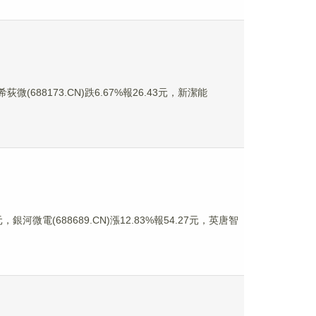
微(688173.CN)跌6.67%報26.43元，新潔能
銀河微電(688689.CN)漲12.83%報54.27元，英唐智