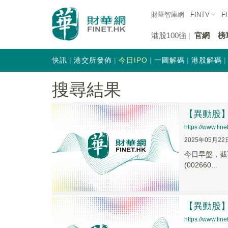
財華智庫網
FINTV
F
港股100強
官網
榜
快訊
港交所發佈
今日IPO
一圖解碼
港股解碼
搜尋結果
【異動股】氮
https://www.fi
2025年05月22
今日早盤，截至0
(002660...
【異動股】氮
https://www.fi