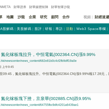
INMETA
財華證券
財華
媒體矩陣
財華
智庫沙龍
單
地圖
沙龍
企業
研究
顧問
合作
視頻
財經速
A股解碼
美股解碼
股評
研報
專訪
活動
Web3 Space專欄
化镓板塊拉升，中恒電氣(002364.CN)漲9.99%
net.hk/newscenter/news_content/682e81b0c4cf2fb9dff19a0e
日 上午9:45
9:45，氮化镓板塊拉升。中恒電氣(002364.CN)漲9.99%報17.28元，星
化镓板塊下挫，京泉華(002885.CN)跌9.95%
net.hk/newscenter/news_content/64755fbc9dfc4201a6439ae1