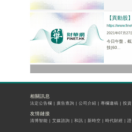
【異動股】汽
https://www.fi
2021年07月27
今日午盤，截至1
技(60...
相關訊息
法定公告欄
|
廣告查詢
|
公司介紹
|
專欄邀稿
|
投資
友情鏈接
清博智能
|
艾媒諮詢
|
和訊
|
新時空
|
時代財經
|
證