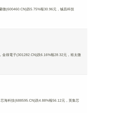
(600460.CN)跌5.75%報30.96元，铖昌科技
金祿電子(301282.CN)跌6.16%報28.32元，裕太微
海科技(688595.CN)跌4.88%報56.12元，英集芯