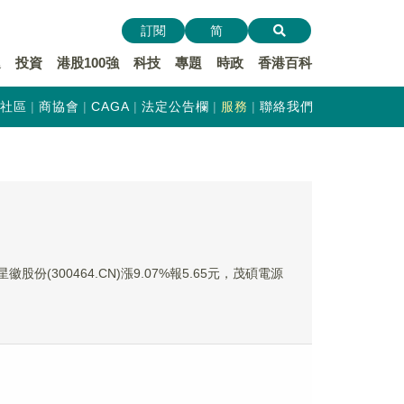
訂閱
简
遞
投資
港股100強
科技
專題
時政
香港百科
社區
商協會
CAGA
法定公告欄
服務
聯絡我們
徽股份(300464.CN)漲9.07%報5.65元，茂碩電源