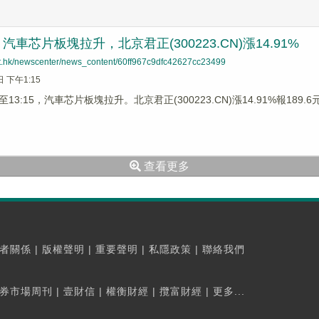
車芯片板塊拉升，北京君正(300223.CN)漲14.91%
net.hk/newscenter/news_content/60ff967c9dfc42627cc23499
日 下午1:15
3:15，汽車芯片板塊拉升。北京君正(300223.CN)漲14.91%報189.6元，
查看更多
者關係
|
版權聲明
|
重要聲明
|
私隱政策
|
聯絡我們
券市場周刊
|
壹財信
|
權衡財經
|
攬富財經
|
更多...