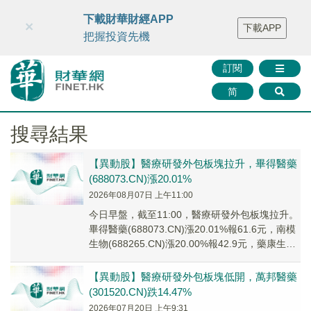
財華智庫網
FINTV
FINMETA
財華證券
媒體矩陣
下載財華財經APP
×
下載APP
智庫沙龍
聯絡我們
把握投資先機
訂閱
简
搜尋結果
【異動股】醫療研發外包板塊拉升，畢得醫藥
(688073.CN)漲20.01%
2026年08月07日 上午11:00
今日早盤，截至11:00，醫療研發外包板塊拉升。
畢得醫藥(688073.CN)漲20.01%報61.6元，南模
生物(688265.CN)漲20.00%報42.9元，藥康生物
(68...
【異動股】醫療研發外包板塊低開，萬邦醫藥
(301520.CN)跌14.47%
2026年07月20日 上午9:31