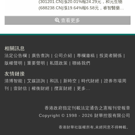
(301201.CN)漲20.01%報24.29元，和元生物
(688238.CN)漲19.64%報6.58元，睿智醫藥
(3001...
查看更多
相關訊息
法定公告欄
|
廣告查詢
|
公司介紹
|
專欄邀稿
|
投資者關係
|
版權聲明
|
重要聲明
|
私隱政策
|
聯絡我們
友情鏈接
清博智能
|
艾媒諮詢
|
和訊
|
新時空
|
時代財經
|
證券市場周
刊
|
壹財信
|
權衡財經
|
攬富財經
|
更多...
香港政府指定刊載法定通告之憲報刊登報章
Copyright © 1998 - 2026 財華控股有限公司
香港財華社版權所有,未經同意不得轉載。