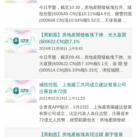
今日早盤，截至10:30，房地産開發板塊拉升。城
投控股(600649.CN)漲10.11%報4.9元，榮豐控股
(000668.CN)漲10.04%報5.92元，天保基建
(0009...
【異動股】房地産開發板塊下挫，光大嘉寶
(600622.CN)跌7.1%
2024年11月06日 上午9:45
今日早盤，截至09:45，房地産開發板塊下挫。光
大嘉寶(600622.CN)跌7.10%報5.1元，渝 開 發
(000514.CN)跌6.33%報5.33元，津投城開
(60032...
城投控股、上海建工共同成立建設發展公司
注冊資本72億
2021年02月24日 上午11:23
企查查APP顯示，2月23日，上海露香園建設發展
有限公司成立，法定代表人為任志堅，注冊資本
72億元人民幣，經營範圍包含：房地產開發經
營；物業管理；酒店管理；住房租賃。企查查股
權穿...
【異動股】房地產板塊表現活躍 廣宇發展