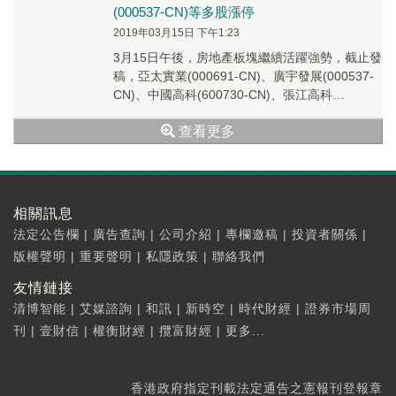
(000537-CN)等多股漲停
2019年03月15日 下午1:23
3月15日午後，房地產板塊繼續活躍強勢，截止發
稿，亞太實業(000691-CN)、廣宇發展(000537-
CN)、中國高科(600730-CN)、張江高科
(600895-CN)、...
查看更多
相關訊息
法定公告欄
|
廣告查詢
|
公司介紹
|
專欄邀稿
|
投資者關係
|
版權聲明
|
重要聲明
|
私隱政策
|
聯絡我們
友情鏈接
清博智能
|
艾媒諮詢
|
和訊
|
新時空
|
時代財經
|
證券市場周
刊
|
壹財信
|
權衡財經
|
攬富財經
|
更多...
香港政府指定刊載法定通告之憲報刊登報章