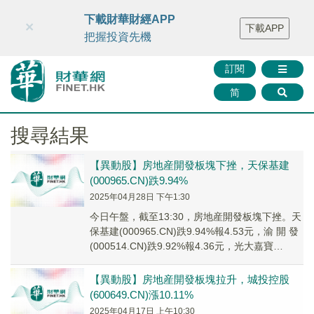
財華智庫網
FINTV
FINMETA
財華證券
媒體矩陣
下載財華財經APP
×
下載APP
智庫沙龍
聯絡我們
把握投資先機
訂閱
简
搜尋結果
【異動股】房地産開發板塊下挫，天保基建
(000965.CN)跌9.94%
2025年04月28日 下午1:30
今日午盤，截至13:30，房地産開發板塊下挫。天
保基建(000965.CN)跌9.94%報4.53元，渝 開 發
(000514.CN)跌9.92%報4.36元，光大嘉寶
(6006...
【異動股】房地産開發板塊拉升，城投控股
(600649.CN)漲10.11%
2025年04月17日 上午10:30