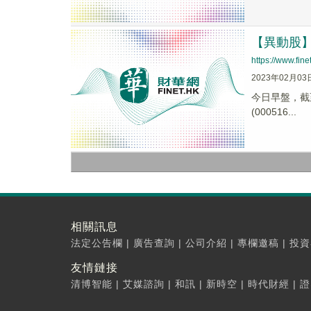
【異動股】毛
https://www.fi
2023年02月03
今日早盤，截至0
(000516...
相關訊息
法定公告欄
|
廣告查詢
|
公司介紹
|
專欄邀稿
|
投資
友情鏈接
清博智能
|
艾媒諮詢
|
和訊
|
新時空
|
時代財經
|
證