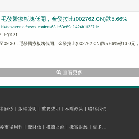
發醫療板塊低開，金發拉比(002762.CN)跌5.66%
net.hk/newscenter/news_content/63dc63e89dfc424b1ff327de
日 上午9:31
9:30，毛發醫療板塊低開。金發拉比(002762.CN)跌5.66%報13.0元，奧
查看更多
者關係
|
版權聲明
|
重要聲明
|
私隱政策
|
聯絡我們
券市場周刊
|
壹財信
|
權衡財經
|
攬富財經
|
更多...