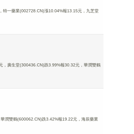
特一藥業(002728.CN)漲10.04%報13.15元，九芝堂
，廣生堂(300436.CN)跌3.99%報30.32元，華潤雙鶴
潤雙鶴(600062.CN)跌3.42%報19.22元，海辰藥業