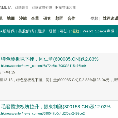
INMETA
財華證券
財華
媒體矩陣
財華
智庫沙龍
單
地圖
沙龍
企業
研究
顧問
合作
視頻
財經速
A股解碼
美股解碼
股評
研報
專訪
活動
Web3 Space專欄
色藥板塊下挫，同仁堂(600085.CN)跌2.83%
net.hk/newscenter/news_content/6a72c6fca700338115e76be9
日 下午1:15
3:15，特色藥板塊下挫。同仁堂(600085.CN)跌2.83%報25.04元，康恩貝
發醫療板塊拉升，振東制藥(300158.CN)漲12.02%
net.hk/newscenter/news_content/698547b0c4cf2f0ea2498ce2