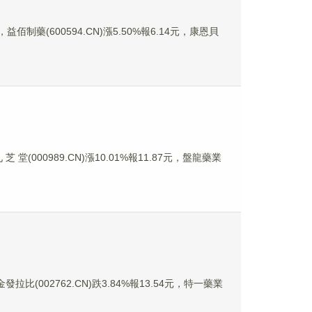
益佰制藥(600594.CN)漲5.50%報6.14元，康恩貝
 堂(000989.CN)漲10.01%報11.87元，盤龍藥業
拉比(002762.CN)跌3.84%報13.54元，特一藥業