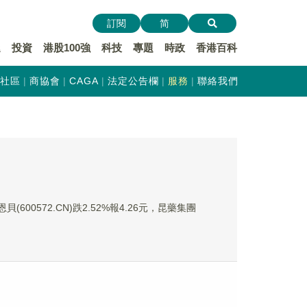
訂閱
简
遞
投資
港股100強
科技
專題
時政
香港百科
社區
商協會
CAGA
法定公告欄
服務
聯絡我們
(600572.CN)跌2.52%報4.26元，昆藥集團