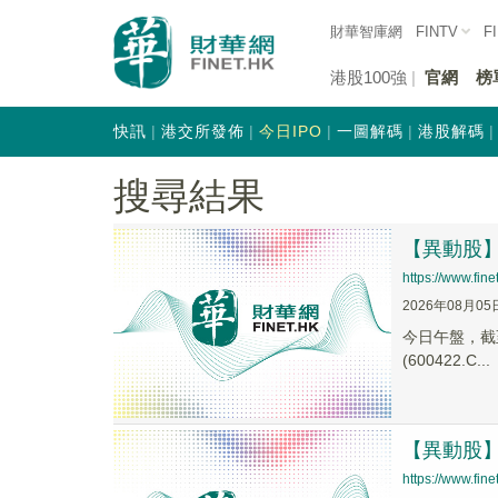
財華智庫網
FINTV
F
港股100強
官網
榜
快訊
港交所發佈
今日IPO
一圖解碼
港股解碼
搜尋結果
【異動股】特
https://www.fi
2026年08月05
今日午盤，截至1
(600422.C...
【異動股】毛
https://www.fi