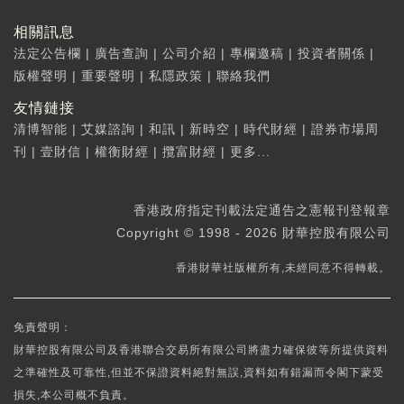
相關訊息
法定公告欄
|
廣告查詢
|
公司介紹
|
專欄邀稿
|
投資者關係
|
版權聲明
|
重要聲明
|
私隱政策
|
聯絡我們
友情鏈接
清博智能
|
艾媒諮詢
|
和訊
|
新時空
|
時代財經
|
證券市場周
刊
|
壹財信
|
權衡財經
|
攬富財經
|
更多...
香港政府指定刊載法定通告之憲報刊登報章
Copyright © 1998 - 2026 財華控股有限公司
香港財華社版權所有,未經同意不得轉載。
免責聲明：
財華控股有限公司及香港聯合交易所有限公司將盡力確保彼等所提供資料
之準確性及可靠性,但並不保證資料絕對無誤,資料如有錯漏而令閣下蒙受
損失,本公司概不負責。