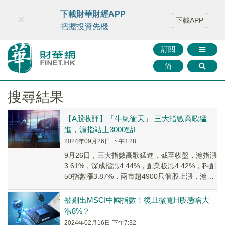
財華智庫網
FINTV
FINMETA
財華證券
媒體矩陣
下載財華財經APP
×
下載APP
智庫沙龍
聯絡我們
把握投資先機
訂閱
简
搜尋結果
【A股收評】「牛氣衝天」 三大指數高歌猛
進，滬指站上3000點!
2024年09月26日 下午3:28
9月26日，三大指數高歌猛進，截至收盤，滬指漲
3.61%，深成指漲4.44%，創業板漲4.42%，科創
50指數漲3.87%，兩市超4900只個股上漲，滬深
兩市今日成交額11625...
被剔出MSCI中國指數！復旦微電H股憑啥大
漲8%？
2024年02月16日 下午7:32