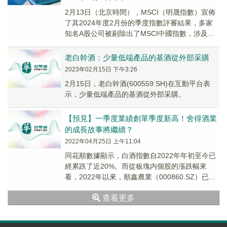
2月13日（北京時間），MSCI（明晟指數）宣佈
了其2024年度2月份的季度指數評審結果，多家
知名A股公司被剔除出了MSCI中國指數，涉及復
旦微電（688385.SH）、華大基因...
老白幹酒：少量低端產品的基酒從外部采購
2023年02月15日 下午3:26
2月15日，老白幹酒(600559.SH)在互動平台表
示，少量低端產品的基酒從外部采購。
【預見】一季度業績創單季度新高！舍得酒業
的成長故事將繼續？
2022年04月25日 上午11:04
同花順數據顯示，白酒指數自2022年年初至今已
經累跌了近20%。而從板塊内個股的漲跌幅來
看，2022年以來，順鑫農業（000860.SZ）已累
跌近42%，舍得酒業、水井坊（600...
查看更多