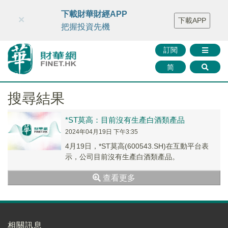
財華智庫網
FINTV
FINMETA
財華證券
媒體矩陣
下載財華財經APP
×
下載APP
智庫沙龍
聯絡我們
把握投資先機
訂閱
简
搜尋結果
*ST莫高：目前沒有生產白酒類產品
2024年04月19日 下午3:35
4月19日，*ST莫高(600543.SH)在互動平台表
示，公司目前沒有生產白酒類產品。
查看更多
相關訊息