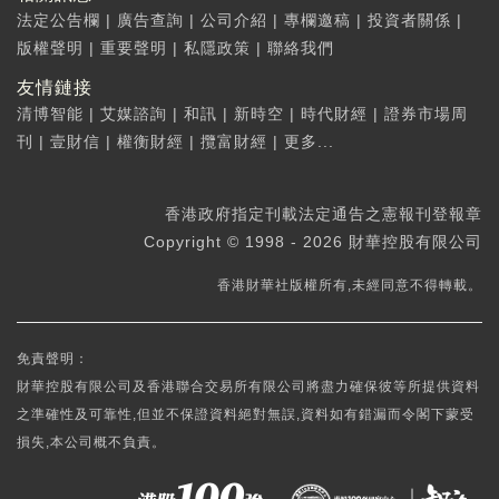
法定公告欄
|
廣告查詢
|
公司介紹
|
專欄邀稿
|
投資者關係
|
版權聲明
|
重要聲明
|
私隱政策
|
聯絡我們
友情鏈接
清博智能
|
艾媒諮詢
|
和訊
|
新時空
|
時代財經
|
證券市場周
刊
|
壹財信
|
權衡財經
|
攬富財經
|
更多...
香港政府指定刊載法定通告之憲報刊登報章
Copyright © 1998 - 2026 財華控股有限公司
香港財華社版權所有,未經同意不得轉載。
免責聲明：
財華控股有限公司及香港聯合交易所有限公司將盡力確保彼等所提供資料
之準確性及可靠性,但並不保證資料絕對無誤,資料如有錯漏而令閣下蒙受
損失,本公司概不負責。