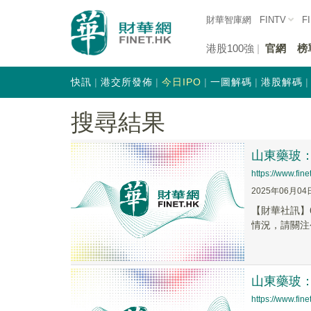
財華智庫網
FINTV
F
港股100強
官網
榜
快訊
港交所發佈
今日IPO
一圖解碼
港股解碼
搜尋結果
山東藥玻
https://www.fi
2025年06月04
【財華社訊】
情況，請關注
山東藥玻：
https://www.fi