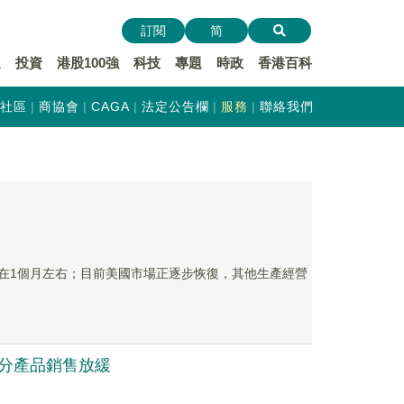
訂閱
简
遞
投資
港股100強
科技
專題
時政
香港百科
社區
商協會
CAGA
法定公告欄
服務
聯絡我們
周期在1個月左右；目前美國市場正逐步恢復，其他生產經營
部分產品銷售放緩