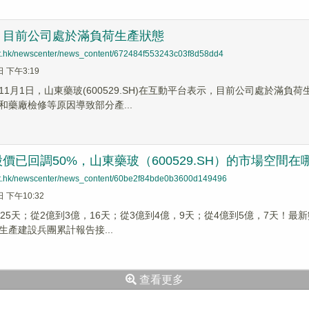
：目前公司處於滿負荷生產狀態
net.hk/newscenter/news_content/672484f553243c03f8d58dd4
日 下午3:19
11月1日，山東藥玻(600529.SH)在互動平台表示，目前公司處於滿
和藥廠檢修等原因導致部分產...
價已回調50%，山東藥玻（600529.SH）的市場空間在
net.hk/newscenter/news_content/60be2f84bde0b3600d149496
日 下午10:32
25天；從2億到3億，16天；從3億到4億，9天；從4億到5億，7天！最
生產建設兵團累計報告接...
查看更多