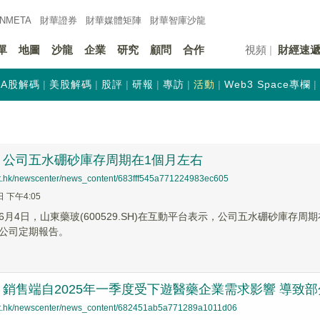
INMETA
財華證券
財華
媒體矩陣
財華
智庫沙龍
單
地圖
沙龍
企業
研究
顧問
合作
視頻
財經速
A股解碼
美股解碼
股評
研報
專訪
活動
Web3 Space專欄
：公司五水硼砂庫存周期在1個月左右
net.hk/newscenter/news_content/683fff545a771224983ec605
日 下午4:05
6月4日，山東藥玻(600529.SH)在互動平台表示，公司五水硼砂庫存
公司定期報告。
銷售端自2025年一季度受下遊醫藥企業需求影響 導致
net.hk/newscenter/news_content/682451ab5a771289a1011d06