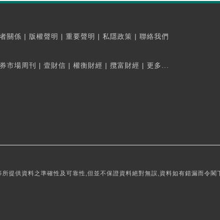
者關係
|
版權聲明
|
重要聲明
|
私隱政策
|
聯絡我們
券市場周刊
|
壹財信
|
權衡財經
|
攬富財經
|
更多...
所提供資料之準確性及可靠性,但並不保證資料絕對無誤,資料如有錯漏而令閣