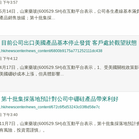
日 下午3:57
5月14日，山東藥玻(600529.SH)在互動平台表示，公司各生產線基本
產品銷售放緩；第十批集採...
：目前公司出口美國產品基本停止發貨 客戶處於觀望狀態
net.hk/newscenter/news_content/6800b9175a771252111dc438
日 下午4:12
4月17日，山東藥玻(600529.SH)在互動平台表示，1、受美國關稅
美國硼砂成本上漲，但具體影響...
：第十批集採落地預計對公司中硼硅產品帶來利好
net.hk/newscenter/news_content/672c6f5d53243c03f8d58e7c
日 下午3:40
11月7日，山東藥玻(600529.SH)在互動平台表示，第十批集採落地
有風險，投資需謹慎」。