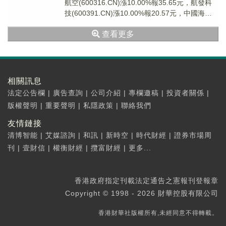
航空(600316.CN)漲10.00%報35.65元，航發科
技(600391.CN)漲10.00%報20.57元，中國海防
(60...
查看更多
相關訊息
法定公告欄
|
廣告查詢
|
公司介紹
|
專欄邀稿
|
投資者關係
|
版權聲明
|
重要聲明
|
私隱政策
|
聯絡我們
友情鏈接
清博智能
|
艾媒諮詢
|
和訊
|
新時空
|
時代財經
|
證券市場周
刊
|
壹財信
|
權衡財經
|
攬富財經
|
更多...
香港政府指定刊載法定通告之憲報刊登報章
Copyright © 1998 - 2026 財華控股有限公司
香港財華社版權所有,未經同意不得轉載。