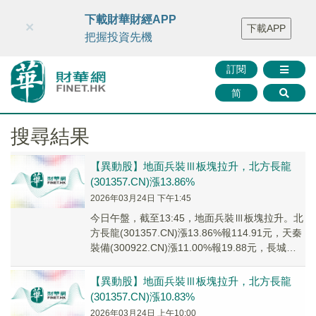
財華智庫網
FINTV
FINMETA
財華證券
媒體矩陣
下載財華財經APP
×
下載APP
智庫沙龍
聯絡我們
把握投資先機
訂閱
简
搜尋結果
【異動股】地面兵裝Ⅲ板塊拉升，北方長龍
(301357.CN)漲13.86%
2026年03月24日 下午1:45
今日午盤，截至13:45，地面兵裝Ⅲ板塊拉升。北
方長龍(301357.CN)漲13.86%報114.91元，天秦
裝備(300922.CN)漲11.00%報19.88元，長城軍
工(...
【異動股】地面兵裝Ⅲ板塊拉升，北方長龍
(301357.CN)漲10.83%
2026年03月24日 上午10:00