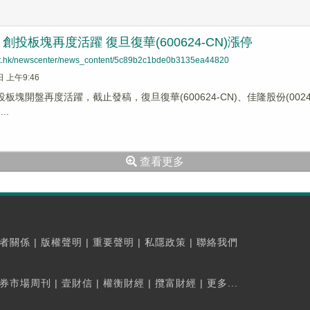
創投板塊再度活躍 復旦復華(600624-CN)漲停
net.hk/newscenter/news_content/5c89b2c1bde0b3135ea44820
日 上午9:46
板塊開盤再度活躍，截止發稿，復旦復華(600624-CN)、佳隆股份(002495
..
查看更多
者關係
|
版權聲明
|
重要聲明
|
私隱政策
|
聯絡我們
券市場周刊
|
壹財信
|
權衡財經
|
攬富財經
|
更多...