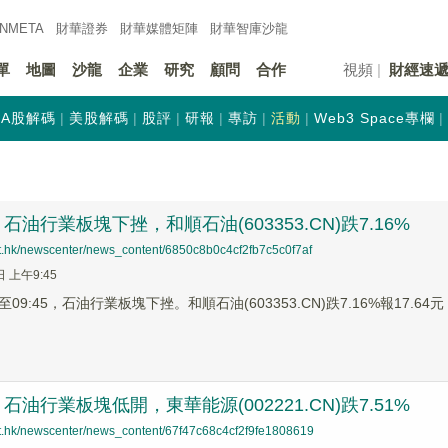
INMETA
財華證券
財華
媒體矩陣
財華
智庫沙龍
單
地圖
沙龍
企業
研究
顧問
合作
視頻
財經速
A股解碼
美股解碼
股評
研報
專訪
活動
Web3 Space專欄
油行業板塊下挫，和順石油(603353.CN)跌7.16%
net.hk/newscenter/news_content/6850c8b0c4cf2fb7c5c0f7af
日 上午9:45
9:45，石油行業板塊下挫。和順石油(603353.CN)跌7.16%報17.64元，
油行業板塊低開，東華能源(002221.CN)跌7.51%
net.hk/newscenter/news_content/67f47c68c4cf2f9fe1808619