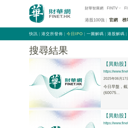
財華智庫網
FINTV
F
港股100強
官網
榜
快訊
港交所發佈
今日IPO
一圖解碼
港股解碼
搜尋結果
【異動股】石
https://www.fi
2025年06月17
今日早盤，截至0
(60075...
【異動股】石
https://www.fi