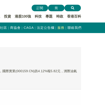
訂閱
简
遞
投資
港股100強
科技
專題
時政
香港百科
社區
商協會
CAGA
法定公告欄
服務
聯絡我們
國際實業(000159.CN)跌4.12%報5.82元，洲際油氣