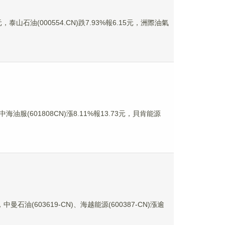
，泰山石油(000554.CN)跌7.93%報6.15元，洲際油氣
海油服(601808CN)漲8.11%報13.73元，貝肯能源
油(603619-CN)、海越能源(600387-CN)漲逾