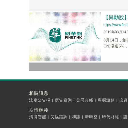
【異動股】
https://www.fi
2019年03月14
3月14日，創投
CN)漲逾5%，.
相關訊息
法定公告欄
|
廣告查詢
|
公司介紹
|
專欄邀稿
|
投資
友情鏈接
清博智能
|
艾媒諮詢
|
和訊
|
新時空
|
時代財經
|
證