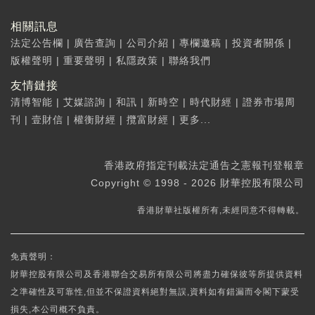
相關訊息
法定公告欄
|
廣告查詢
|
公司介紹
|
專欄邀稿
|
投資者關係
|
版權聲明
|
重要聲明
|
私隱政策
|
聯絡我們
友情鏈接
清博智能
|
艾媒諮詢
|
和訊
|
新時空
|
時代財經
|
證券市場周
刊
|
壹財信
|
權衡財經
|
攬富財經
|
更多...
香港政府指定刊載法定通告之憲報刊登報章
Copyright © 1998 - 2026 財華控股有限公司
香港財華社版權所有,未經同意不得轉載。
免責聲明：
財華控股有限公司及香港聯合交易所有限公司將盡力確保彼等所提供資料
之準確性及可靠性,但並不保證資料絕對無誤,資料如有錯漏而令閣下蒙受
損失,本公司概不負責。