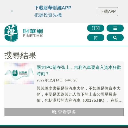
財華智庫網
FINTV
FINMETA
財華證券
媒體矩陣
下載財華財經APP
×
下載APP
智庫沙龍
聯絡我們
把握投資先機
訂閱
简
搜尋結果
兩大IPO箭在弦上，吉利汽車要進入資本狂歡
時刻？
2022年12月14日 下午8:26
與其說李書福是個汽車大佬，不如說是位資本大
佬，主要是因為其此人旗下的上市公司星羅密
佈，包括港股的吉利汽車（00175.HK）、在斯德
哥爾摩上市的沃爾沃（VOLVY）、在納斯達克
查看更多
上...