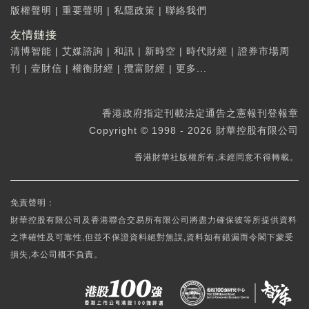
版權聲明
|
重要聲明
|
私隱政策
|
聯絡我們
友情鏈接
清博智能
|
艾媒諮詢
|
和訊
|
新時空
|
時代財經
|
證券市場周
刊
|
壹財信
|
權衡財經
|
攬富財經
|
更多...
香港政府指定刊載法定通告之憲報刊登報章
Copyright © 1998 - 2026 財華控股有限公司
香港財華社版權所有,未經同意不得轉載。
免責聲明：
財華控股有限公司及香港聯合交易所有限公司將盡力確保彼等所提供資料
之準確性及可靠性,但並不保證資料絕對無誤,資料如有錯漏而令閣下蒙受
損失,本公司概不負責。