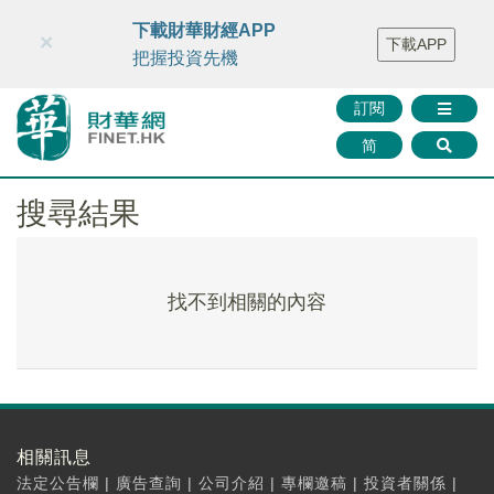
財華智庫網
FINTV
FINMETA
財華證券
媒體矩陣
下載財華財經APP
×
下載APP
智庫沙龍
聯絡我們
把握投資先機
訂閱
简
搜尋結果
找不到相關的內容
相關訊息
法定公告欄
|
廣告查詢
|
公司介紹
|
專欄邀稿
|
投資者關係
|